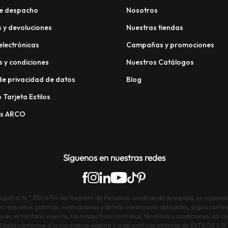
e despacho
Nosotros
 y devoluciones
Nuestras tiendas
electrónicas
Campañas y promociones
 y condiciones
Nuestros Catálogos
 de privacidad de datos
Blog
 Tarjeta Estilos
os ARCO
Síguenos en nuestras redes
istral N.° 11006714 del Registro de Personas Jurídicas de Arequipa, es responsab
os requisitos, políticas, evaluaciones y demás condiciones aplicables, según corre
s en el tarifario vigente, los respectivos contratos, términos y condiciones, así
lizada conforme a la normativa vigente y a las políticas internas de ESTILOS S.R.