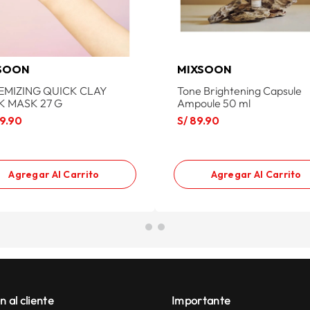
SOON
MIXSOON
EMIZING QUICK CLAY
Tone Brightening Capsule
K MASK 27 G
Ampoule 50 ml
9
.
90
S/
89
.
90
Agregar Al Carrito
Agregar Al Carrito
n al cliente
Importante