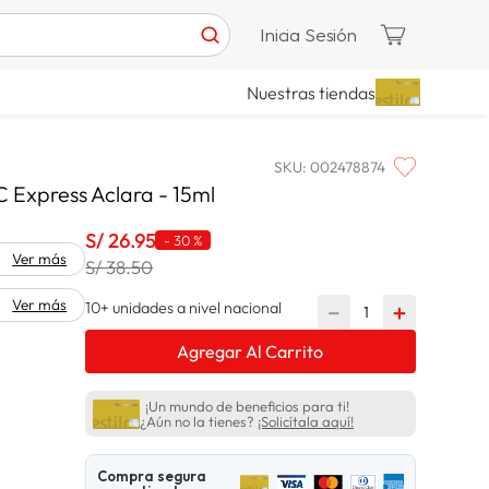
Inicia Sesión
Nuestras tiendas
SKU
:
002478874
 Express Aclara - 15ml
S/
26
.
95
-
30 %
Ver más
S/ 38.50
Ver más
10+ unidades a nivel nacional
－
＋
Agregar Al Carrito
¡Un mundo de beneficios para ti!
¿Aún no la tienes?
¡Solicítala aquí!
Compra segura