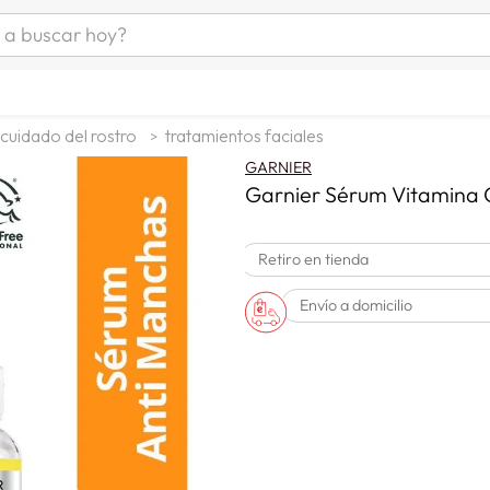
uscar hoy?
ÁS BUSCADOS
s
cuidado del rostro
tratamientos faciales
as mujer
GARNIER
as hombre
Garnier Sérum Vitamina C
Retiro en tienda
s
Envío a domicilio
a
man