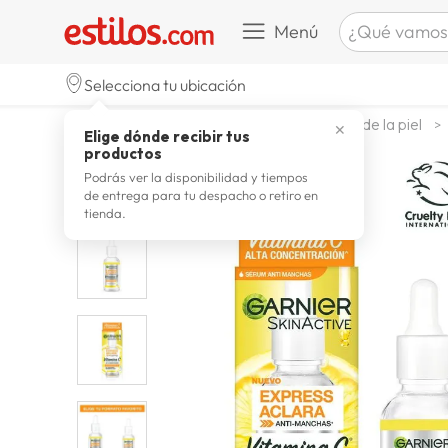
¿Qué vamos a b
Menú
TÉRMINOS M
Selecciona tu ubicación
celulare
1
.
belleza higiene y salud
cuidado de la piel
✕
Elige dónde recibir tus
zapatill
2
.
productos
zapatill
3
.
Podrás ver la disponibilidad y tiempos
de entrega para tu despacho o retiro en
moda
4
.
tienda.
zapatilla
5
.
tv
6
.
laptop
7
.
terrex
8
.
lavador
9
.
spider
10
.