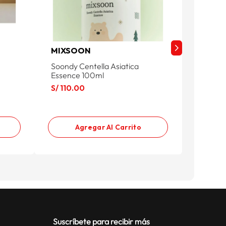
MIXSOON
SKIN1
Soondy Centella Asiatica
Madagas
Essence 100ml
Cream 
S/
110
.
00
S/
110
.
Agregar Al Carrito
Suscríbete para recibir más