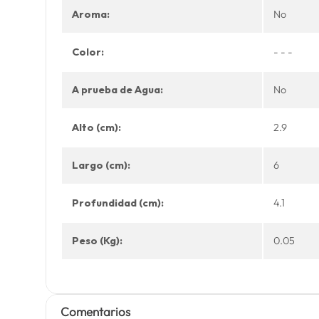
Aroma:
No
Color:
- - -
A prueba de Agua:
No
Alto (cm):
2.9
Largo (cm):
6
Profundidad (cm):
4.1
Peso (Kg):
0.05
Comentarios