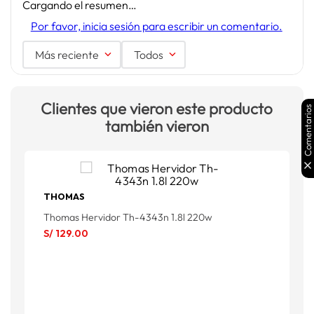
Cargando el resumen…
Por favor, inicia sesión para escribir un comentario.
Más reciente
Todos
Clientes que vieron este producto
Comentarios
también vieron
THOMAS
Thomas Hervidor Th-4343n 1.8l 220w
T
S/
129
.
00
S
S