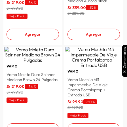
Mediana Aurora Black
S/
219
.
00
-
56 %
S/
339
.
00
-
13 %
S/ 499.90
S/ 389.00
Mejor Precio
Agregar
Agregar
Comentarios
VAMO
VAMO
Vamo Maleta Dura Spinner
Mediana Brown 24 Pulgadas
Vamo Mochila M3
Impermeable De Viaje
S/
219
.
00
-
56 %
Crema Portalaptop +
S/ 499.90
Entrada USB
Mejor Precio
S/
99
.
90
-
50 %
S/ 199.90
Mejor Precio