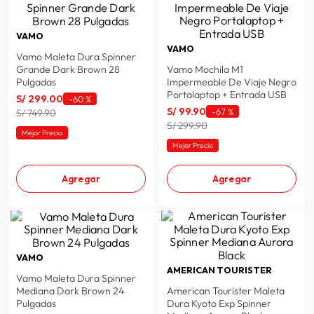
VAMO
VAMO
Vamo Maleta Dura Spinner
Grande Dark Brown 28
Vamo Mochila M1
Pulgadas
Impermeable De Viaje Negro
Portalaptop + Entrada USB
S/
299
.
00
-
60 %
S/
99
.
90
-
67 %
S/ 749.90
S/ 299.90
Mejor Precio
Mejor Precio
Agregar
Agregar
VAMO
AMERICAN TOURISTER
Vamo Maleta Dura Spinner
Mediana Dark Brown 24
American Tourister Maleta
Pulgadas
Dura Kyoto Exp Spinner