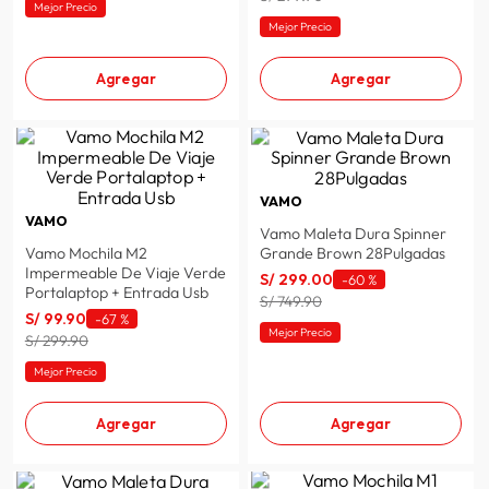
Mejor Precio
Mejor Precio
Agregar
Agregar
VAMO
VAMO
Vamo Maleta Dura Spinner
Vamo Mochila M2
Grande Brown 28Pulgadas
Impermeable De Viaje Verde
S/
299
.
00
-
60 %
Portalaptop + Entrada Usb
S/ 749.90
S/
99
.
90
-
67 %
Mejor Precio
S/ 299.90
Mejor Precio
Agregar
Agregar