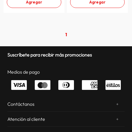
Agregar
Agregar
1
Suscríbete para recibir más promociones
Medios de pago
Contáctanos
+
¿Chateamos? Whatsapp
atentos a tus consultas
Atención al cliente
+
Email: sac.virtual@estilos.com.pe
Zonas de despacho
sac.virtual@estilos.com.pe