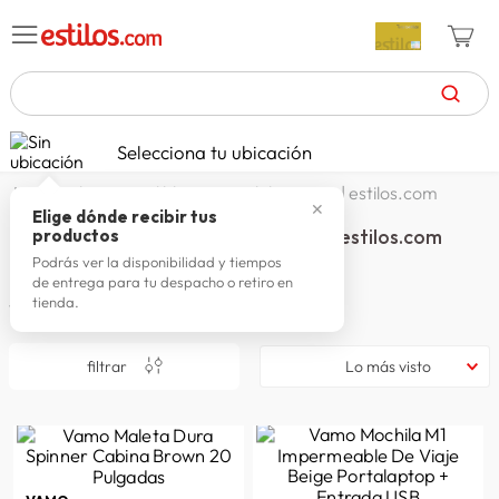
TÉRMINOS MÁS BUSCADOS
Selecciona tu ubicación
celulares
1
.
los imperdibles en mochilas vamo | estilos.com
✕
zapatillas mujer
2
.
Elige dónde recibir tus
Los imperdibles en mochilas VAMO | estilos.com
productos
zapatillas hombre
3
.
Podrás ver la disponibilidad y tiempos
de entrega para tu despacho o retiro en
moda
4
.
tienda.
12
productos
zapatillas
5
.
filtrar
Lo más visto
tv
6
.
laptop
7
.
terrex
8
.
lavadora
9
.