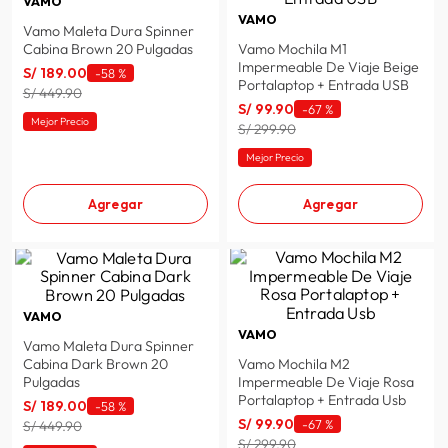
VAMO
VAMO
spiderman
10
.
Vamo Maleta Dura Spinner
Cabina Brown 20 Pulgadas
Vamo Mochila M1
Impermeable De Viaje Beige
S/
189
.
00
-
58 %
Portalaptop + Entrada USB
S/ 449.90
S/
99
.
90
-
67 %
Mejor Precio
S/ 299.90
Mejor Precio
Agregar
Agregar
VAMO
VAMO
Vamo Maleta Dura Spinner
Cabina Dark Brown 20
Vamo Mochila M2
Pulgadas
Impermeable De Viaje Rosa
Portalaptop + Entrada Usb
S/
189
.
00
-
58 %
S/
99
.
90
-
67 %
S/ 449.90
S/ 299.90