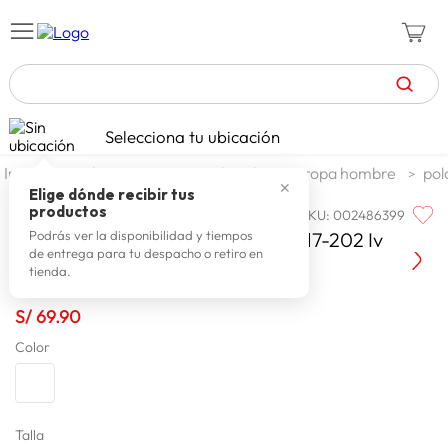
TÉRMINOS MÁS BUSCADOS
Selecciona tu ubicación
celulares
1
.
moda y accesorios
hombre
ropa hombre
pol
✕
zapatillas mujer
2
.
Elige dónde recibir tus
productos
SKU
:
002486399
HUNTINGTON
zapatillas hombre
3
.
Huntington Polo M/c Color 630-017-202 Iv
Podrás ver la disponibilidad y tiempos
de entrega para tu despacho o retiro en
moda
4
.
tienda.
zapatillas
5
.
S/
69
.
90
tv
6
.
Color
laptop
7
.
terrex
8
.
lavadora
Talla
9
.