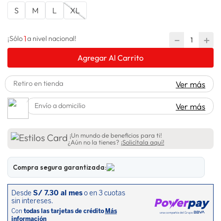
S
M
L
XL
spiderman
10
.
1
－
＋
¡Sólo
a nivel nacional!
Agregar Al Carrito
Retiro en tienda
Ver más
Envío a domicilio
Ver más
¡Un mundo de beneficios para ti!
¿Aún no la tienes?
¡Solicítala aquí!
Compra segura garantizada: