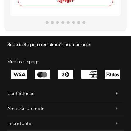
Agregar
Suscríbete para recibir más promociones
Medios de pago
Contáctanos
+
¿Chateamos? Whatsapp
atentos a tus consultas
Atención al cliente
+
Email: sac.virtual@estilos.com.pe
Zonas de despacho
sac.virtual@estilos.com.pe
Importante
+
Cambios y devoluciones
Nosotros
Llámanos al 054 604 600