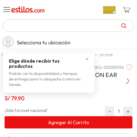
TÉRMINOS MÁS BUSCADOS
Selecciona tu ubicación
zapatillas mujer
1
.
tecnologia
audio
audifonos
on ear
celulares
2
.
✕
Elige dónde recibir tus
productos
SKU
:
002185196
I2GO
zapatillas hombre
3
.
AUDIFONOS I2GO UNICORNIO - ON EAR
Podrás ver la disponibilidad y tiempos
de entrega para tu despacho o retiro en
moda
4
.
tienda.
zapatillas
5
.
S/
79
.
90
tv
6
.
1
－
＋
¡Sólo
a nivel nacional!
terrex
7
.
Agregar Al Carrito
laptop
8
.
spiderman
9
.