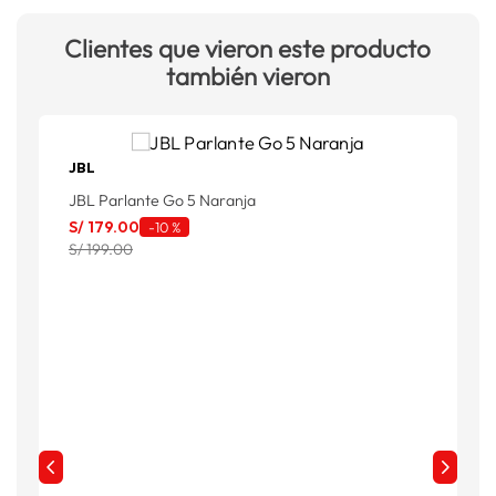
Clientes que vieron este producto
también vieron
JBL
JBL Parlante Go 5 Naranja
J
S/
179
.
00
-
10 %
S
S/ 199.00
S