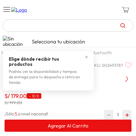
TÉRMINOS MÁS BUSCADOS
Selecciona tu ubicación
celulares
1
.
tecnologia
audio
parlantes bluetooth
✕
zapatillas mujer
2
.
Elige dónde recibir tus
productos
SKU
:
002493787
JBL
zapatillas hombre
3
.
JBL Parlante Go 5 Naranja
Podrás ver la disponibilidad y tiempos
de entrega para tu despacho o retiro en
moda
4
.
tienda.
zapatillas
5
.
S/
179
.
00
-
10 %
tv
6
.
S/ 199.00
laptop
7
.
5
－
＋
¡Sólo
a nivel nacional!
terrex
8
.
Agregar Al Carrito
lavadora
9
.