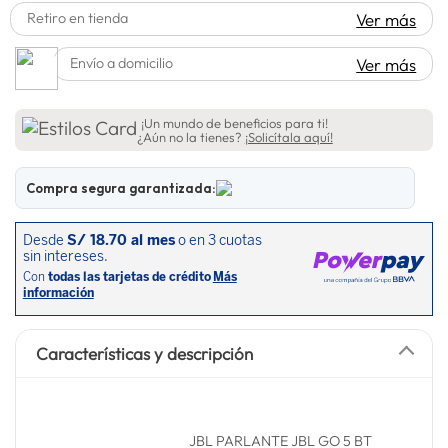
Retiro en tienda
Ver más
spiderman
10
.
Envío a domicilio
Ver más
¡Un mundo de beneficios para ti!
¿Aún no la tienes?
¡Solicítala aquí!
Compra segura garantizada:
Características y descripción
JBL PARLANTE JBL GO 5 BT