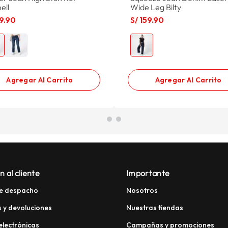
ell
Wide Leg Bilty
9
.
90
S/
159
.
90
Agregar Al Carrito
Agregar Al Carrito
n al cliente
Importante
e despacho
Nosotros
 y devoluciones
Nuestras tiendas
electrónicas
Campañas y promociones