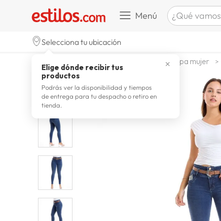
¿Qué vamos a b
Menú
TÉRMINOS M
Selecciona tu ubicación
celulare
1
.
moda y accesorios
mujer
ropa mujer
✕
Elige dónde recibir tus
zapatill
2
.
productos
zapatill
3
.
Podrás ver la disponibilidad y tiempos
de entrega para tu despacho o retiro en
moda
4
.
tienda.
zapatilla
5
.
tv
6
.
laptop
7
.
terrex
8
.
cocina
9
.
lavador
10
.