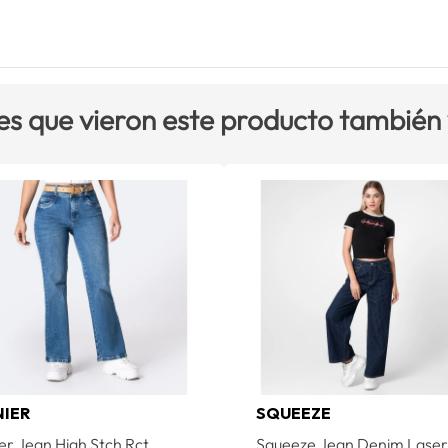
es que vieron este producto también
NIER
SQUEEZE
er Jean High Stch Rct
Squeeze Jean Denim Lase