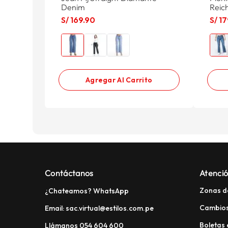
Denim
Reich
S/
169
.
90
S/
17
Agregar Al Carrito
Contáctanos
Atenció
Zonas d
¿Chateamos? WhatsApp
Cambios
Email: sac.virtual@estilos.com.pe
Boletas 
Llámanos 054 604 600