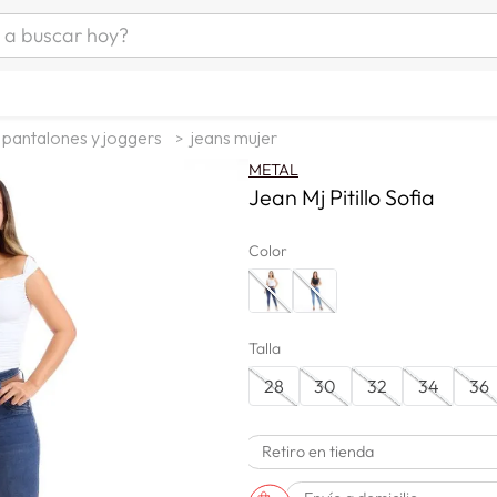
uscar hoy?
ÁS BUSCADOS
s
pantalones y joggers
jeans mujer
as mujer
METAL
as hombre
Jean Mj Pitillo Sofia
Color
s
Talla
28
30
32
34
36
Retiro en tienda
a