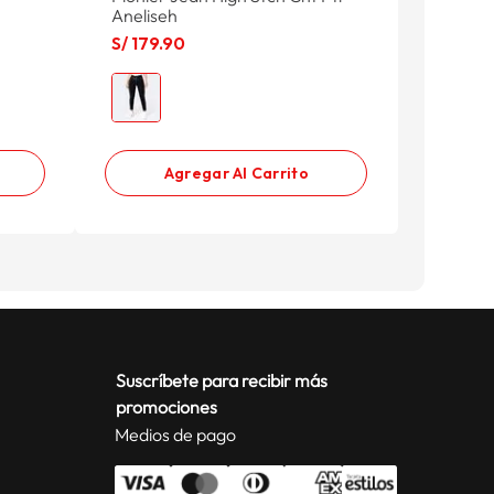
Aneliseh
Fits Me
S/
179
.
90
S/
43
.
9
S/ 109.
Agregar Al Carrito
Suscríbete para recibir más
promociones
Medios de pago