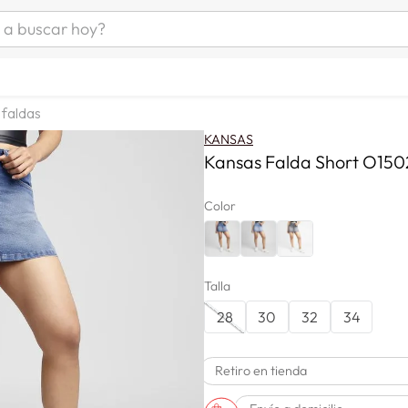
uscar hoy?
ÁS BUSCADOS
s
faldas
as mujer
KANSAS
as hombre
Kansas Falda Short O150
Color
s
Talla
28
30
32
34
a
Retiro en tienda
man