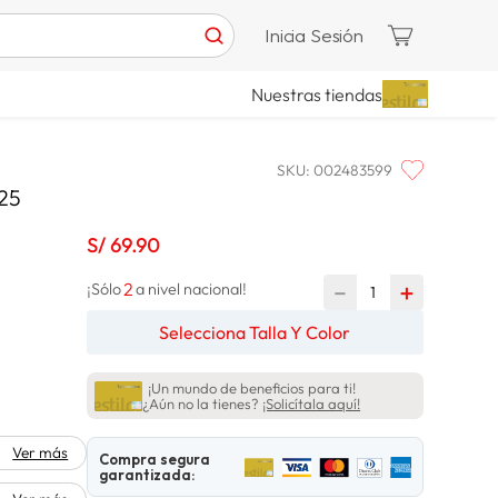
Inicia Sesión
Nuestras tiendas
SKU
:
002483599
25
S/
69
.
90
2
－
＋
¡Sólo
a nivel nacional!
Selecciona Talla Y Color
¡Un mundo de beneficios para ti!
¿Aún no la tienes?
¡Solicítala aquí!
Ver más
Compra segura
garantizada: