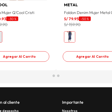
OOL
METAL
 Mujer Q'Cool Cristi
Faldon Denim Mujer Metal 
0
.
93
S/
79
.
95
-
30 %
-
50 %
29.90
S/ 159.90
Agregar Al Carrito
Agregar Al Carrito
n al cliente
Importante
e despacho
Nosotros