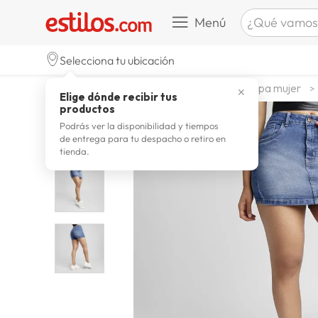
¿Qué vamos a b
Menú
TÉRMINOS M
Selecciona tu ubicación
celulare
1
.
moda y accesorios
mujer
ropa mujer
✕
Elige dónde recibir tus
zapatill
2
.
productos
zapatill
3
.
Podrás ver la disponibilidad y tiempos
de entrega para tu despacho o retiro en
moda
4
.
tienda.
zapatilla
5
.
tv
6
.
laptop
7
.
terrex
8
.
lavador
9
.
spider
10
.