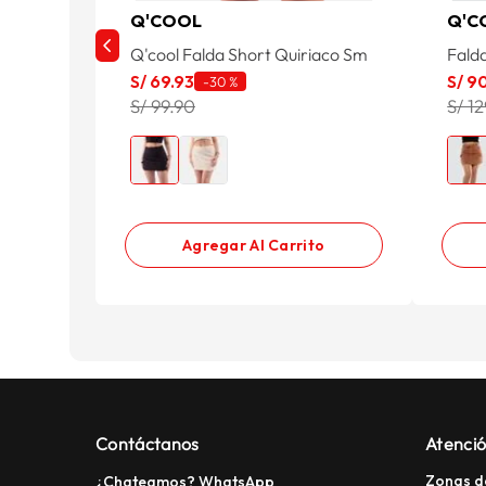
Q'COOL
Q'C
Q'cool Falda Short Quiriaco Sm
Falda
S/
69
.
93
S/
9
-
30 %
S/ 99.90
S/ 1
Agregar Al Carrito
Contáctanos
Atenció
Zonas d
¿Chateamos? WhatsApp