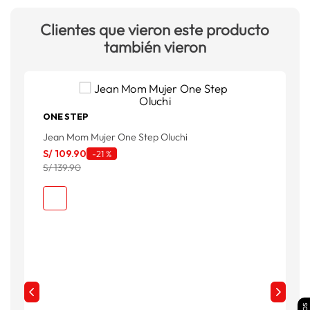
Clientes que vieron este producto
también vieron
ONE STEP
Q
Jean Mom Mujer One Step Oluchi
S
S/
109
.
90
-
21 %
S
S/ 139.90