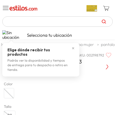
TÉRMINOS MÁS BUSCADOS
Selecciona tu ubicación
celulares
1
.
moda y accesorios
mujer
ropa mujer
pantalo
✕
zapatillas mujer
2
.
Elige dónde recibir tus
productos
SKU
:
002198792
KANSAS
zapatillas hombre
3
.
Jean Tobillero Mujer Kansas K4253
Podrás ver la disponibilidad y tiempos
de entrega para tu despacho o retiro en
moda
4
.
tienda.
zapatillas
5
.
Color
tv
6
.
laptop
7
.
terrex
8
.
Talla
lavadora
9
.