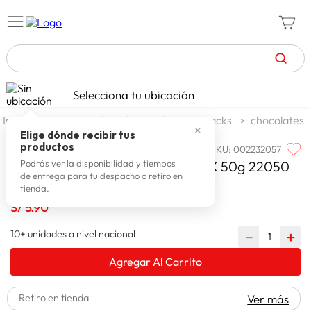
TÉRMINOS MÁS BUSCADOS
Selecciona tu ubicación
zapatillas mujer
1
.
alimentos y bebidas
dulces y snacks
chocolates
✕
celulares
2
.
Elige dónde recibir tus
productos
SKU
:
002232057
LA IBERICA
zapatillas hombre
3
.
La Iberica Barra Milky Flowpack X 50g 22050
Podrás ver la disponibilidad y tiempos
de entrega para tu despacho o retiro en
moda
4
.
tienda.
zapatillas
S/
5
.
90
5
.
tv
6
.
10+ unidades a nivel nacional
－
＋
terrex
7
.
Agregar Al Carrito
laptop
8
.
Retiro en tienda
Ver más
spiderman
9
.