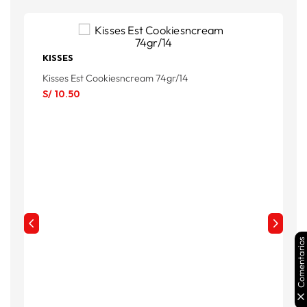
KISSES
K
Kisses Est Cookiesncream 74gr/14
K
S/
10
.
50
S
Comentarios