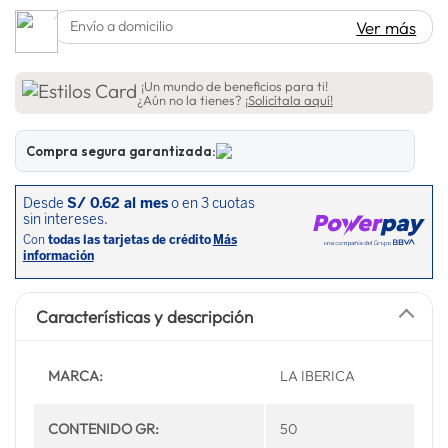
lavadora
10
.
Envío a domicilio
Ver más
¡Un mundo de beneficios para ti!
¿Aún no la tienes?
¡Solicítala aquí!
Compra segura garantizada:
Características y descripción
MARCA:
LA IBERICA
CONTENIDO GR:
50