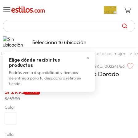
TÉRMINOS MÁS BUSCADOS
Selecciona tu ubicación
celulares
1
.
moda y accesorios
mujer
accesorios mujer
l
✕
zapatillas mujer
2
.
Elige dónde recibir tus
productos
SKU
:
002241766
LAX FASHION
zapatillas hombre
3
.
Lentes De Sol Lax Casual Arabella Dorado
Podrás ver la disponibilidad y tiempos
de entrega para tu despacho o retiro en
moda
4
.
tienda.
zapatillas
S/
29
.
95
5
.
-
50 %
S/ 59.90
tv
6
.
Color
laptop
7
.
terrex
8
.
cocina
Talla
9
.