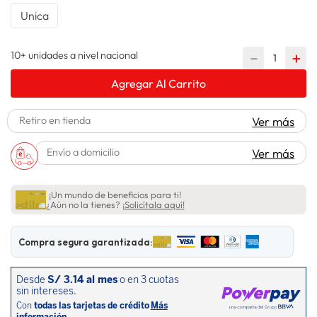
Unica
lavadora
10
.
10+ unidades a nivel nacional
－
＋
Agregar Al Carrito
Retiro en tienda
Ver más
Envío a domicilio
Ver más
¡Un mundo de beneficios para ti!
¿Aún no la tienes?
¡Solicítala aquí!
Compra segura garantizada: