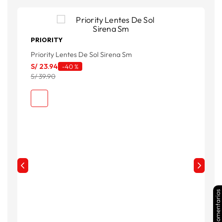
PRIORITY
Priority Lentes De Sol Sirena Sm
P
S/
23
.
94
S
-
40 %
S/ 39.90
S
Comentarios