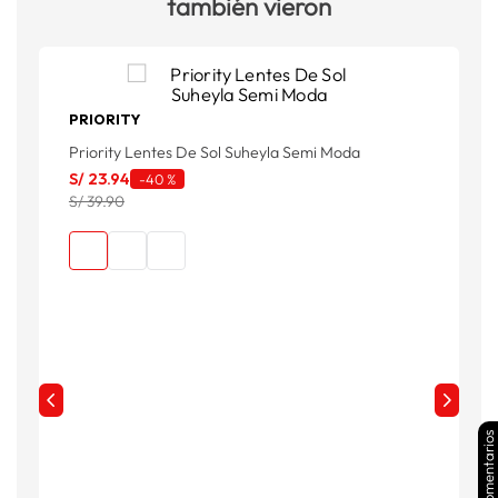
también vieron
PRIORITY
Priority Lentes De Sol Suheyla Semi Moda
P
S/
23
.
94
S
-
40 %
S/ 39.90
S
Comentarios