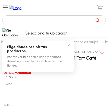
TÉRMINOS MÁS BUSCADOS
Selecciona tu ubicación
celulares
1
.
moda y accesorios
mujer
accesorios mujer
l
✕
zapatillas mujer
2
.
Elige dónde recibir tus
productos
SKU
:
002241772
LAX FASHION
zapatillas hombre
3
.
Lentes De Sol Lax Casual Lfvl 1801 Tort Café
Podrás ver la disponibilidad y tiempos
de entrega para tu despacho o retiro en
moda
4
.
tienda.
zapatillas
S/
23
.
96
5
.
-
60 %
S/ 59.90
tv
6
.
Color
laptop
7
.
terrex
8
.
lavadora
Talla
9
.