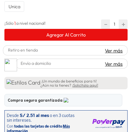
Unica
spiderman
10
.
1
－
＋
¡Sólo
a nivel nacional!
Agregar Al Carrito
Retiro en tienda
Ver más
Envío a domicilio
Ver más
¡Un mundo de beneficios para ti!
¿Aún no la tienes?
¡Solicítala aquí!
Compra segura garantizada: