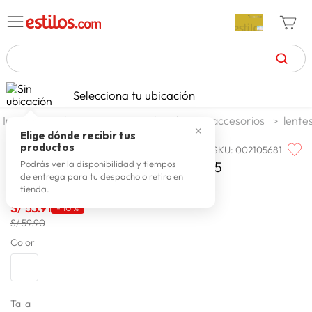
TÉRMINOS MÁS BUSCADOS
Selecciona tu ubicación
celulares
1
.
moda y accesorios
hombre
accesorios
lente
✕
zapatillas mujer
2
.
Elige dónde recibir tus
productos
SKU
:
002105681
LAX FASHION
zapatillas hombre
3
.
Lax Fashion Lentes De Sol Tzo1445
Podrás ver la disponibilidad y tiempos
de entrega para tu despacho o retiro en
moda
4
.
tienda.
zapatillas
S/
53
.
91
5
.
-
10 %
S/ 59.90
tv
6
.
Color
laptop
7
.
terrex
8
.
lavadora
Talla
9
.