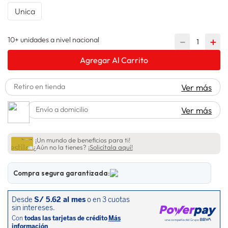
Unica
spiderman
10
.
10+ unidades a nivel nacional
－
＋
Agregar Al Carrito
Retiro en tienda
Ver más
Envío a domicilio
Ver más
¡Un mundo de beneficios para ti!
¿Aún no la tienes?
¡Solicítala aquí!
Compra segura garantizada: