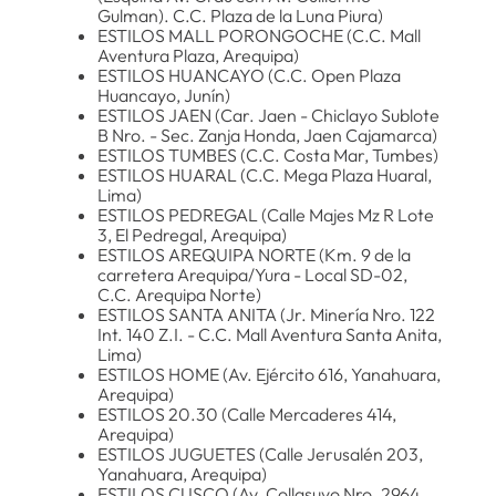
Gulman). C.C. Plaza de la Luna Piura)
ESTILOS MALL PORONGOCHE (C.C. Mall
Aventura Plaza, Arequipa)
ESTILOS HUANCAYO (C.C. Open Plaza
Huancayo, Junín)
ESTILOS JAEN (Car. Jaen - Chiclayo Sublote
B Nro. - Sec. Zanja Honda, Jaen Cajamarca)
ESTILOS TUMBES (C.C. Costa Mar, Tumbes)
ESTILOS HUARAL (C.C. Mega Plaza Huaral,
Lima)
ESTILOS PEDREGAL (Calle Majes Mz R Lote
3, El Pedregal, Arequipa)
ESTILOS AREQUIPA NORTE (Km. 9 de la
carretera Arequipa/Yura - Local SD-02,
C.C. Arequipa Norte)
ESTILOS SANTA ANITA (Jr. Minería Nro. 122
Int. 140 Z.I. - C.C. Mall Aventura Santa Anita,
Lima)
ESTILOS HOME (Av. Ejército 616, Yanahuara,
Arequipa)
ESTILOS 20.30 (Calle Mercaderes 414,
Arequipa)
ESTILOS JUGUETES (Calle Jerusalén 203,
Yanahuara, Arequipa)
ESTILOS CUSCO (Av. Collasuyo Nro. 2964,