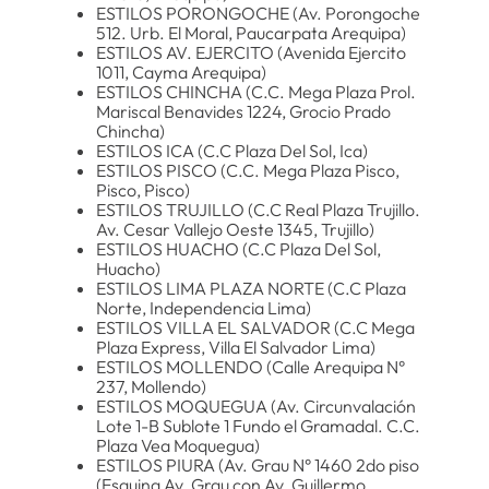
ESTILOS PORONGOCHE (Av. Porongoche
512. Urb. El Moral, Paucarpata Arequipa)
ESTILOS AV. EJERCITO (Avenida Ejercito
1011, Cayma Arequipa)
ESTILOS CHINCHA (C.C. Mega Plaza Prol.
Mariscal Benavides 1224, Grocio Prado
Chincha)
ESTILOS ICA (C.C Plaza Del Sol, Ica)
ESTILOS PISCO (C.C. Mega Plaza Pisco,
Pisco, Pisco)
ESTILOS TRUJILLO (C.C Real Plaza Trujillo.
Av. Cesar Vallejo Oeste 1345, Trujillo)
ESTILOS HUACHO (C.C Plaza Del Sol,
Huacho)
ESTILOS LIMA PLAZA NORTE (C.C Plaza
Norte, Independencia Lima)
ESTILOS VILLA EL SALVADOR (C.C Mega
Plaza Express, Villa El Salvador Lima)
ESTILOS MOLLENDO (Calle Arequipa N°
237, Mollendo)
ESTILOS MOQUEGUA (Av. Circunvalación
Lote 1-B Sublote 1 Fundo el Gramadal. C.C.
Plaza Vea Moquegua)
ESTILOS PIURA (Av. Grau N° 1460 2do piso
(Esquina Av. Grau con Av. Guillermo