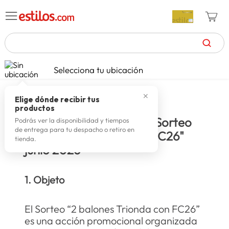
TÉRMINOS MÁS BUSCADOS
Selecciona tu ubicación
zapatillas mujer
1
.
✕
celulares
2
.
Elige dónde recibir tus
productos
zapatillas hombre
3
.
Términos y condiciones: Sorteo
Podrás ver la disponibilidad y tiempos
de entrega para tu despacho o retiro en
"2 balones Trionda con FC26"
moda
4
.
tienda.
junio 2026
zapatillas
5
.
tv
6
.
1. Objeto
laptop
7
.
terrex
8
.
El Sorteo “2 balones Trionda con FC26”
es una acción promocional organizada
spiderman
9
.