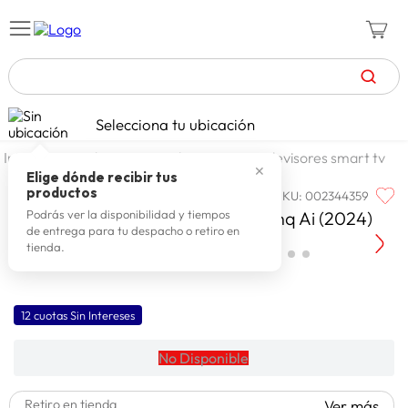
TÉRMINOS MÁS BUSCADOS
Selecciona tu ubicación
zapatillas mujer
1
.
tecnologia
tv televisores
televisores smart tv
✕
celulares
2
.
Elige dónde recibir tus
productos
SKU
:
002344359
LG
zapatillas hombre
3
.
Lg Qned Tv 65" 4k 65qned80 Thinq Ai (2024)
Podrás ver la disponibilidad y tiempos
de entrega para tu despacho o retiro en
moda
4
.
tienda.
zapatillas
5
.
tv
6
.
12 cuotas Sin Intereses
laptop
7
.
No Disponible
terrex
8
.
spiderman
9
.
Retiro en tienda
Ver más