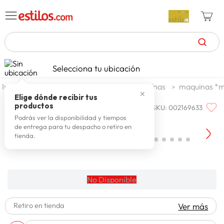
TÉRMINOS MÁS BUSCADOS
Selecciona tu ubicación
celulares
1
.
duros
deportes duros
maquinas
maquinas *m
✕
zapatillas mujer
2
.
Elige dónde recibir tus
productos
SKU
:
002169633
LIMIT
zapatillas hombre
3
.
Limit Spinning Dd-821-l
Podrás ver la disponibilidad y tiempos
de entrega para tu despacho o retiro en
moda
4
.
tienda.
zapatillas
5
.
tv
6
.
No Disponible
laptop
7
.
terrex
8
.
Retiro en tienda
Ver más
lavadora
9
.