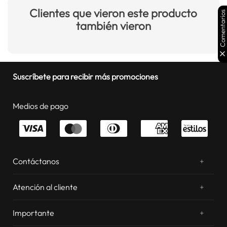
Clientes que vieron este producto
Comentarios
también vieron
Suscríbete para recibir más promociones
Medios de pago
Contáctanos
+
¿Chateamos? Whatsapp
atentos a tus consultas
Atención al cliente
+
Email: sac.virtual@estilos.com.pe
Zonas de despacho
sac.virtual@estilos.com.pe
Importante
+
Cambios y devoluciones
Nosotros
Llámanos al 054 604 600