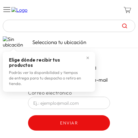
TÉRMINOS MÁS BUSCADOS
Selecciona tu ubicación
zapatillas mujer
1
.
✕
celulares
2
.
Elige dónde recibir tus
productos
zapatillas hombre
3
.
Podrás ver la disponibilidad y tiempos
de entrega para tu despacho o retiro en
Recibir código de acceso por e-mail
moda
4
.
tienda.
zapatillas
5
.
tv
6
.
terrex
7
.
ENVIAR
laptop
8
.
spiderman
9
.