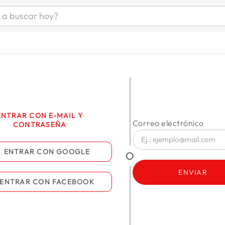
uscar hoy?
ÁS BUSCADOS
as mujer
s
as hombre
ENTRAR CON E-MAIL Y
s
CONTRASEÑA
ENTRAR CON
GOOGLE
ENVIAR
ENTRAR CON
FACEBOOK
man
a