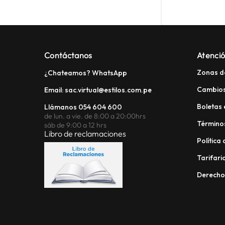
Contáctanos
Atenció
Zonas d
¿Chateamos? WhatsApp
Cambios
Email: sac.virtual@estilos.com.pe
Boletas 
Llámanos 054 604 600
de lun. a vie. de 8:00 a 20:00hrs
Términos
sáb de 9:00 a 12 hrs
Libro de reclamaciones
Política
Tarifario
Derech