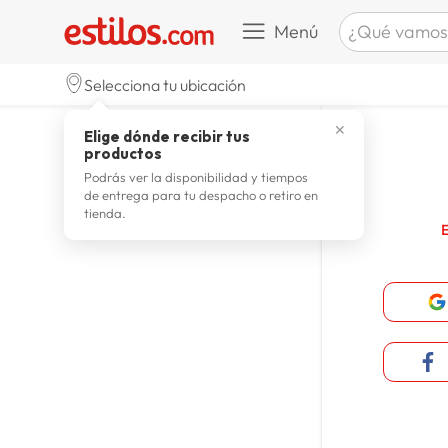
¿Qué vamos a b
Menú
TÉRMINOS M
Selecciona tu ubicación
zapatill
1
.
✕
Elige dónde recibir tus
celulare
2
.
productos
zapatill
3
.
Podrás ver la disponibilidad y tiempos
de entrega para tu despacho o retiro en
moda
4
.
tienda.
zapatilla
5
.
tv
6
.
laptop
7
.
terrex
8
.
spider
9
.
lavador
10
.