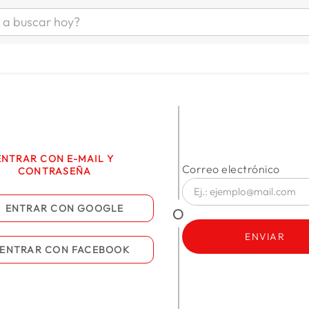
uscar hoy?
ÁS BUSCADOS
s
as mujer
as hombre
ENTRAR CON E-MAIL Y
s
CONTRASEÑA
ENTRAR CON
GOOGLE
ENVIAR
ENTRAR CON
FACEBOOK
a
man