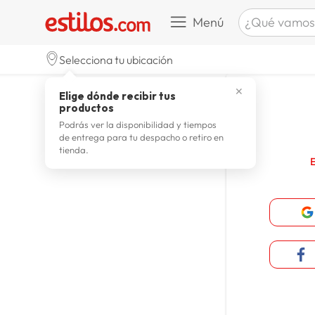
¿Qué vamos a b
Menú
TÉRMINOS M
Selecciona tu ubicación
celulare
1
.
✕
Elige dónde recibir tus
zapatill
2
.
productos
zapatill
3
.
Podrás ver la disponibilidad y tiempos
de entrega para tu despacho o retiro en
moda
4
.
tienda.
zapatilla
5
.
tv
6
.
laptop
7
.
terrex
8
.
lavador
9
.
spider
10
.