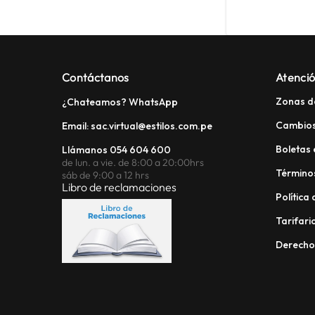
Contáctanos
Atenció
Zonas d
¿Chateamos? WhatsApp
Cambios
Email: sac.virtual@estilos.com.pe
Boletas 
Llámanos 054 604 600
de lun. a vie. de 8:00 a 20:00hrs
Términos
sáb de 9:00 a 12 hrs
Libro de reclamaciones
Política
Tarifario
Derech