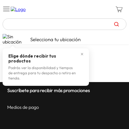
TÉRMINOS MÁS BUSCADOS
Selecciona tu ubicación
zapatillas mujer
1
.
✕
celulares
2
.
Elige dónde recibir tus
productos
zapatillas hombre
3
.
Podrás ver la disponibilidad y tiempos
de entrega para tu despacho o retiro en
moda
4
.
tienda.
zapatillas
5
.
Suscríbete para recibir más promociones
tv
6
.
terrex
7
.
Medios de pago
laptop
8
.
spiderman
9
.