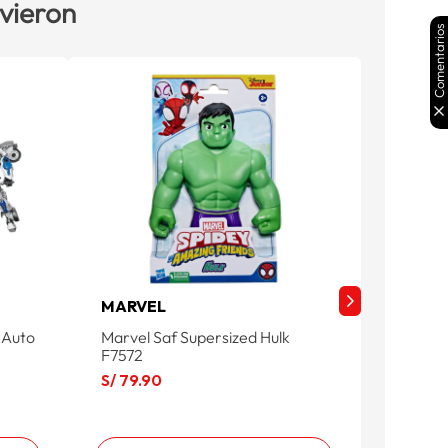
 vieron
Comentarios
MARVEL
DC CO
 Auto
Marvel Saf Supersized Hulk
Figura 
F7572
30cm 
S/
79
.
90
S/
54
.
9