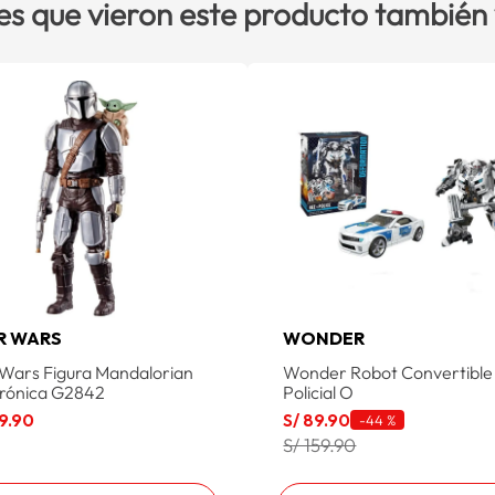
es que vieron este producto también
R WARS
WONDER
 Wars Figura Mandalorian
Wonder Robot Convertible
trónica G2842
Policial O
9
.
90
S/
89
.
90
-
44 %
S/ 159.90