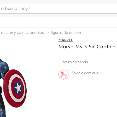
uscar hoy?
ÁS BUSCADOS
s
e accion y coleccionables
figuras de accion
as mujer
MARVEL
as hombre
Marvel Mvl 9.5in Captain
Retiro en tienda
s
Envío a domicilio
a
man