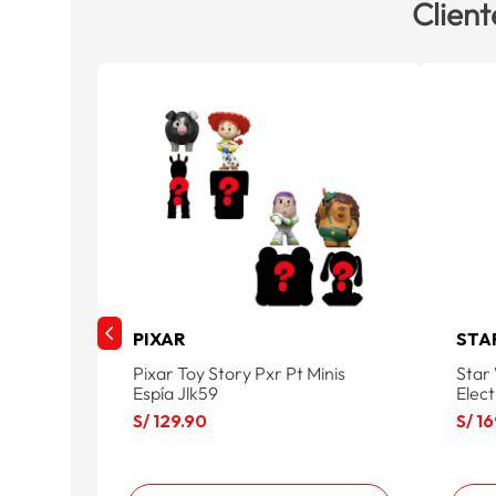
Client
PIXAR
STA
Pixar Toy Story Pxr Pt Minis
Star
Espía Jlk59
Elec
S/
129
.
90
S/
16