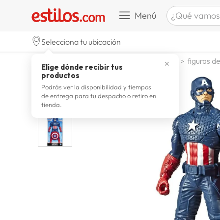
¿Qué vamos a b
Menú
TÉRMINOS M
Selecciona tu ubicación
celulare
1
.
jugueteria y escolar
jugueteria
figuras d
✕
Elige dónde recibir tus
zapatill
2
.
productos
zapatill
3
.
Podrás ver la disponibilidad y tiempos
de entrega para tu despacho o retiro en
moda
4
.
tienda.
zapatilla
5
.
tv
6
.
laptop
7
.
terrex
8
.
lavador
9
.
spider
10
.