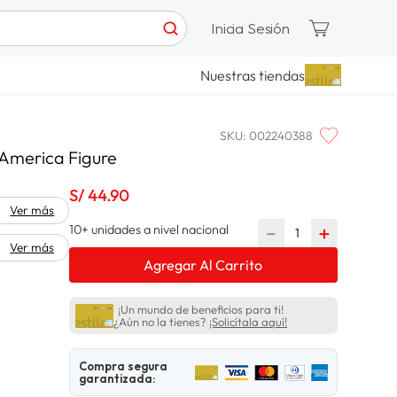
Inicia Sesión
Nuestras tiendas
SKU
:
002240388
 America Figure
S/
44
.
90
Ver más
10+ unidades a nivel nacional
－
＋
Ver más
Agregar Al Carrito
¡Un mundo de beneficios para ti!
¿Aún no la tienes?
¡Solicítala aquí!
Compra segura
garantizada: