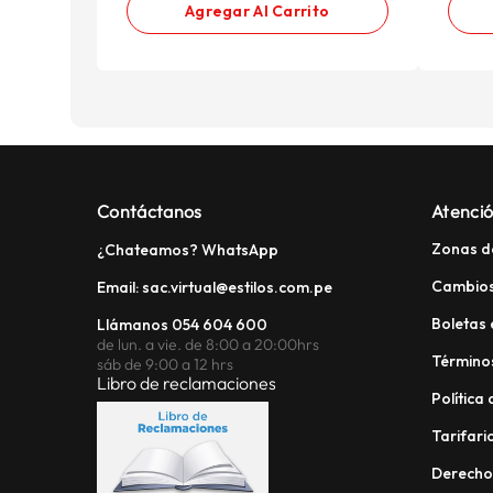
Agregar Al Carrito
Contáctanos
Atenció
Zonas d
¿Chateamos? WhatsApp
Cambios
Email: sac.virtual@estilos.com.pe
Boletas 
Llámanos 054 604 600
de lun. a vie. de 8:00 a 20:00hrs
Términos
sáb de 9:00 a 12 hrs
Libro de reclamaciones
Política
Tarifario
Derech