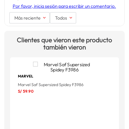
Por favor, inicia sesión para escribir un comentario.
Más reciente
Todos
Clientes que vieron este producto
también vieron
MARVEL
F
Marvel Saf Supersized Spidey F3986
S
S/
59
.
90