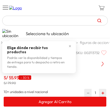
TÉRMINOS MÁS BUSCADOS
Selecciona tu ubicación
celulares
1
.
jugueteria y escolar
jugueteria
figuras de accion
✕
zapatillas mujer
2
.
Elige dónde recibir tus
productos
SKU
:
002113732
MARVEL
zapatillas hombre
3
.
Marvel Titan Hero Dlx Hulk E7475
Podrás ver la disponibilidad y tiempos
de entrega para tu despacho o retiro en
moda
4
.
tienda.
zapatillas
5
.
S/
55
.
93
-
30 %
tv
6
.
S/ 79.90
laptop
7
.
10+ unidades a nivel nacional
－
＋
terrex
8
.
Agregar Al Carrito
lavadora
9
.