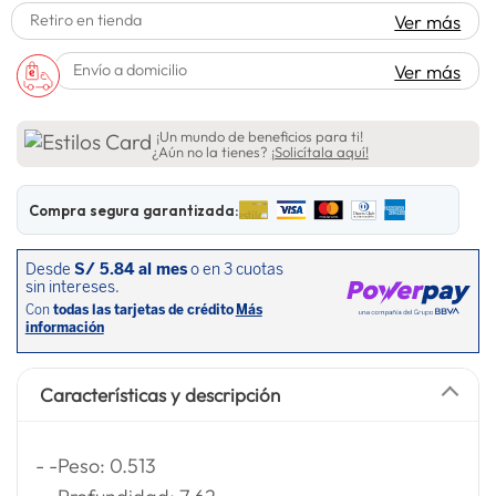
Retiro en tienda
Ver más
spiderman
10
.
Envío a domicilio
Ver más
¡Un mundo de beneficios para ti!
¿Aún no la tienes?
¡Solicítala aquí!
Compra segura garantizada:
Características y descripción
- -Peso: 0.513