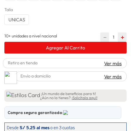
lavadora
10
.
Talla
UNICAS
10+ unidades a nivel nacional
－
＋
Agregar Al Carrito
Retiro en tienda
Ver más
Envío a domicilio
Ver más
¡Un mundo de beneficios para ti!
¿Aún no la tienes?
¡Solicítala aquí!
Compra segura garantizada: