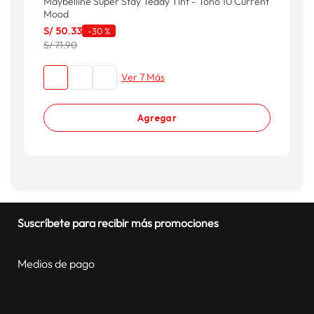
Maybelline Super Stay Teddy Tint - Tono 10 Current
Mood
S/
50
.
33
-
30 %
S/ 71.90
Ver 7 Más
Agregar
Suscríbete para recibir más promociones
Medios de pago