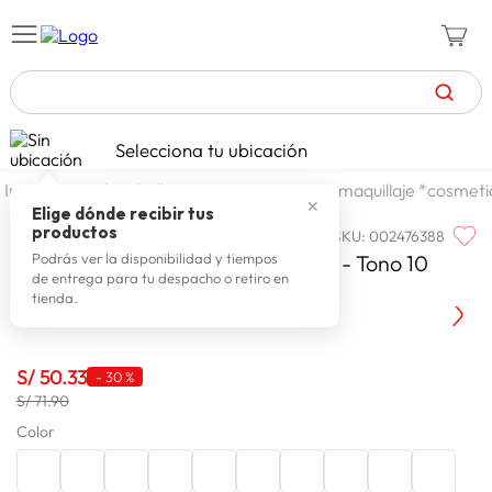
TÉRMINOS MÁS BUSCADOS
Selecciona tu ubicación
zapatillas mujer
1
.
textil
belleza
cosmeticos
maquillaje *cosmeti
✕
celulares
2
.
Elige dónde recibir tus
productos
SKU
:
002476388
MAYBELLINE
zapatillas hombre
3
.
Maybelline Super Stay Teddy Tint - Tono 10
Podrás ver la disponibilidad y tiempos
de entrega para tu despacho o retiro en
moda
4
.
Current Mood
tienda.
zapatillas
5
.
tv
6
.
S/
50
.
33
-
30 %
terrex
S/ 71.90
7
.
Color
laptop
8
.
spiderman
9
.