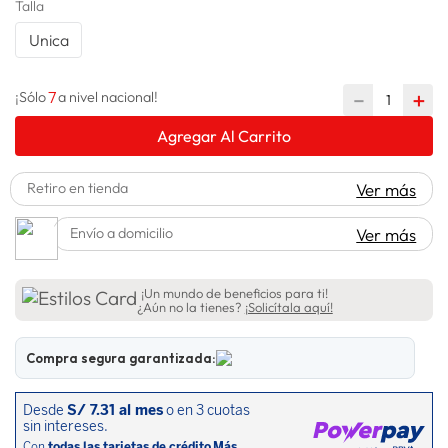
Talla
lavadora
10
.
Unica
7
－
＋
¡Sólo
a nivel nacional!
Agregar Al Carrito
Retiro en tienda
Ver más
Envío a domicilio
Ver más
¡Un mundo de beneficios para ti!
¿Aún no la tienes?
¡Solicítala aquí!
Compra segura garantizada: