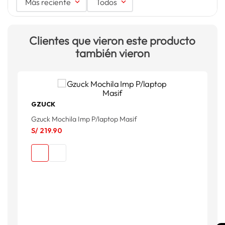
Más reciente
Todos
Clientes que vieron este producto
también vieron
GZUCK
Gzuck Mochila Imp P/laptop Masif
H
S/
219
.
90
S