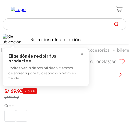
TÉRMINOS MÁS BUSCADOS
Selecciona tu ubicación
zapatillas mujer
1
.
moda y accesorios
hombre
accesorios
bille
✕
celulares
2
.
Elige dónde recibir tus
productos
SKU
:
002163880
MECHANIC
zapatillas hombre
3
.
Morral Hombre Mechanic Cantu
Podrás ver la disponibilidad y tiempos
de entrega para tu despacho o retiro en
moda
4
.
tienda.
zapatillas
5
.
S/
69
.
93
-
30 %
tv
6
.
S/ 99.90
terrex
Color
7
.
laptop
8
.
spiderman
9
.