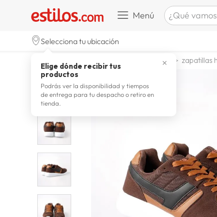
¿Qué vamos a b
Menú
TÉRMINOS M
Selecciona tu ubicación
celulare
1
.
calzado y zapatillas
zapatillas
zapatillas
✕
Elige dónde recibir tus
zapatill
2
.
productos
zapatill
3
.
Podrás ver la disponibilidad y tiempos
de entrega para tu despacho o retiro en
moda
4
.
tienda.
zapatilla
5
.
tv
6
.
laptop
7
.
terrex
8
.
lavador
9
.
spider
10
.