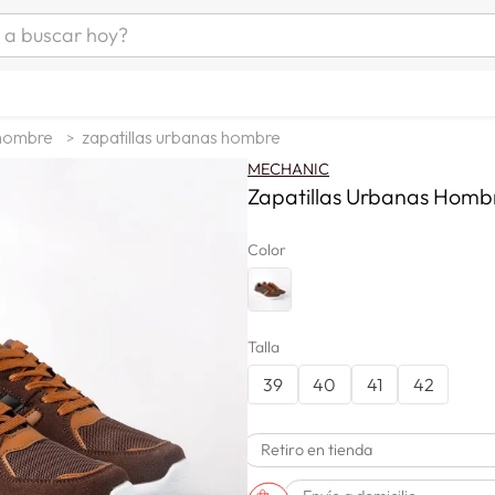
uscar hoy?
ÁS BUSCADOS
s
 hombre
zapatillas urbanas hombre
as mujer
MECHANIC
as hombre
Zapatillas Urbanas Hom
Color
s
Talla
39
40
41
42
a
Retiro en tienda
man