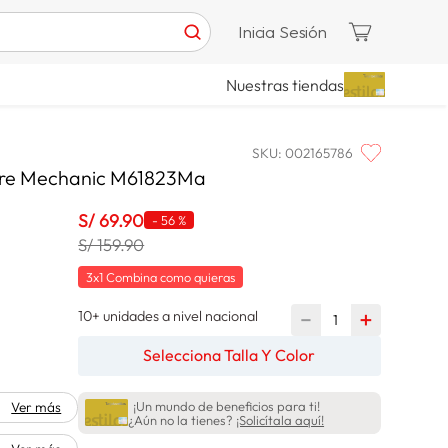
Inicia Sesión
Nuestras tiendas
SKU
:
002165786
bre Mechanic M61823Ma
S/
69
.
90
-
56 %
S/ 159.90
3x1 Combina como quieras
10+ unidades a nivel nacional
－
＋
Selecciona Talla Y Color
¡Un mundo de beneficios para ti!
Ver más
¿Aún no la tienes?
¡Solicítala aquí!