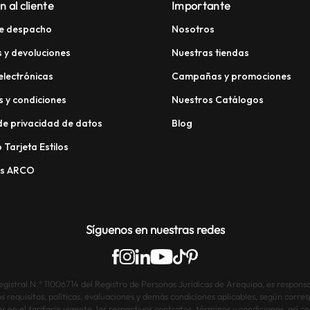
n al cliente
Importante
e despacho
Nosotros
 y devoluciones
Nuestras tiendas
electrónicas
Campañas y promociones
 y condiciones
Nuestros Catálogos
 de privacidad de datos
Blog
 Tarjeta Estilos
os ARCO
Síguenos en nuestras redes
istral N.° 11006714 del Registro de Personas Jurídicas de Arequipa, es responsab
os requisitos, políticas, evaluaciones y demás condiciones aplicables, según corre
s en el tarifario vigente, los respectivos contratos, términos y condiciones, así