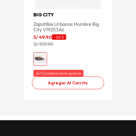
BIG CITY
Zapatillas Urbanas Hombre Big
City V19253Az
S/
49
.
90
-
69 %
S/ 159.90
3x1 Combina como quieras
Agregar Al Carrito