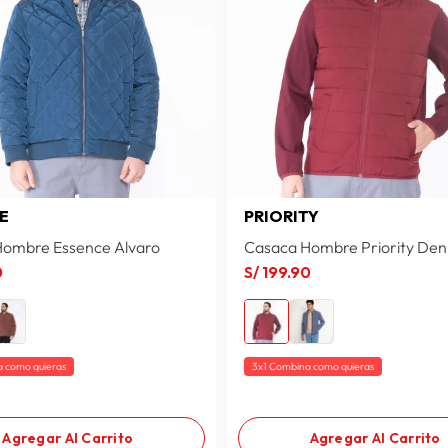
E
PRIORITY
Hombre Essence Alvaro
Casaca Hombre Priority Den
0
S/
199
.
90
a como quieras
3x1 Combina como quieras
Agregar Al Carrito
Agregar Al Carrito