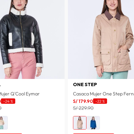
L
ONE STEP
ujer Q'Cool Eymar
Casaca Mujer One Step Fer
0
S/
179
.
90
-
24 %
-
22 %
0
S/ 229.90