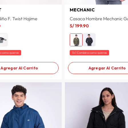
T
MECHANIC
iño F. Twist Hajime
Casaca Hombre Mechanic Gu
0
S/
199
.
90
a como quieras
3x1 Combina como quieras
Agregar Al Carrito
Agregar Al Carrito