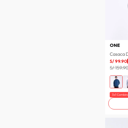
ROSA CLARO
ROSA CARMIN
ROSA BB
ROJO MINERAL
RED
RED LINES
ONE
RED/BLACK LINNING
Casaca 
PRINT 1
S/
99
.
90
POWER PINK
S/ 159.9
PINK 1
PERICO
PASTEL GREEN
PALO ROSA CLARO
PAGEAT BLUE
3x1 Combin
ORQUIDEA
ORQUIDEA/AZUL BRILLANTE
OCRE JASPE
OCHRE/MIXED