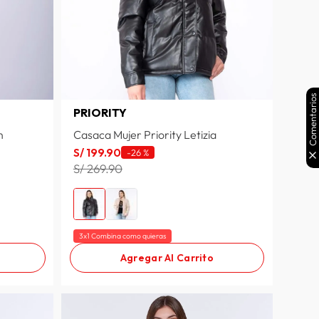
Comentarios
PRIORITY
n
Casaca Mujer Priority Letizia
S/
199
.
90
-
26 %
S/ 269.90
3x1 Combina como quieras
Agregar Al Carrito