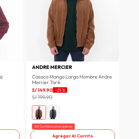
ANDRE MERCIER
iz
Casaca Manga Larga Hombre Andre
Mercier Tarik
S/
149
.
90
-
25 %
S/ 199.90
3x1 Combina como quieras
Agregar Al Carrito