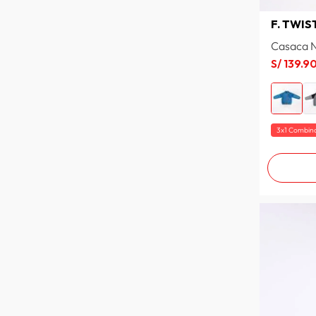
VERDE RAYAS
F. TWIS
VERDE OSCURO
VERDE MILITAR MEDIO
Casaca N
VERDE MILITAR CLARO
S/
139
.
9
VERDE FERIA
VERDE FERIA/IVORY
VALLARTA BLUE
UVA
3x1 Combin
TRAVERTINE
TIZA
TITANIUM
TEJA JASPEADO
STEEL
SKY
SKY BLUE
SILVER
SALMON
ROSADO CLARO
ROSA