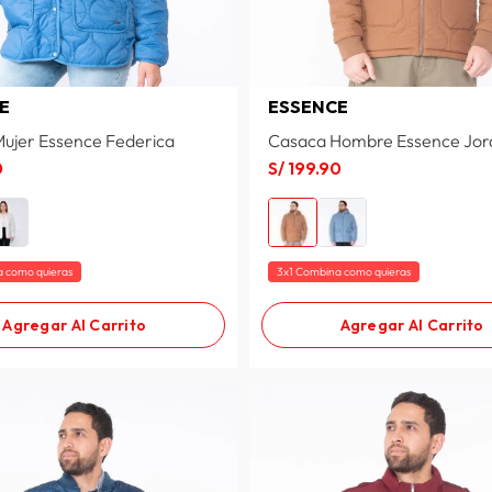
E
ESSENCE
ujer Essence Federica
Casaca Hombre Essence Jor
0
S/
199
.
90
a como quieras
3x1 Combina como quieras
Agregar Al Carrito
Agregar Al Carrito