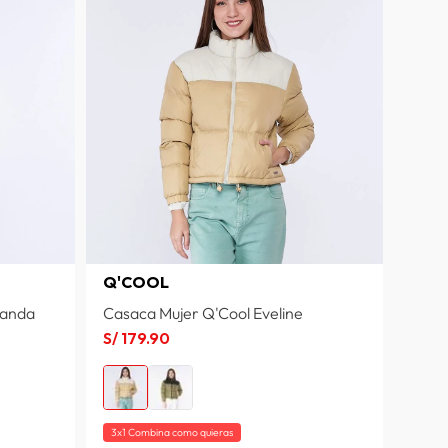
Q'COOL
nanda
Casaca Mujer Q'Cool Eveline
S/
179
.
90
3x1 Combina como quieras