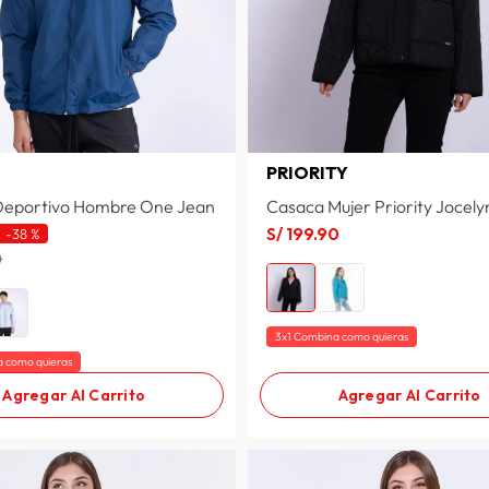
PRIORITY
Deportivo Hombre One Jean
Casaca Mujer Priority Jocely
S/
199
.
90
-
38 %
0
3x1 Combina como quieras
a como quieras
Agregar Al Carrito
Agregar Al Carrito