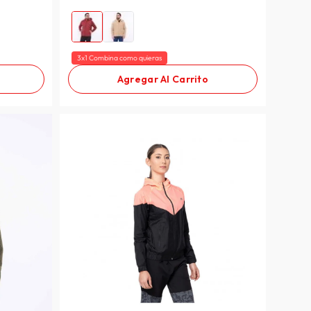
3x1 Combina como quieras
Agregar Al Carrito