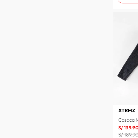
ROSE
ROJO
PLOMO
OCRE
MEDIUM WASH
GRAFITO
CHARCOAL MEDIO
CELESTE
BONE WHITE
BLANCO
BEIGE MEDIO
AZUL MARINO
ARENA
BEIGE CLARO
XTRMZ
VERDE MAR
VERDE BOTELLA
Casaca N
TOPO
S/
139
.
9
STONE BLUE
S/ 189.9