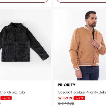
PRIORITY
iño Xtrmz Italo
Casaca Hombre Priority Beki
0
S/
189
.
90
-
26 %
-
24 %
0
S/ 249.90