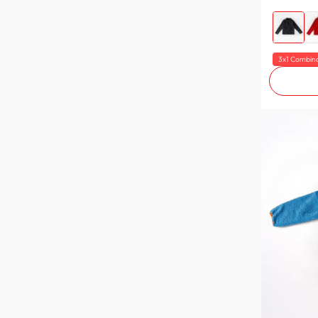
OLIVO
OLIVE
NUDE
MOCA
3x1 Combin
MELANGE 10%
MAUVE
LILA
LIGHT WASH
GUINDA
GRIS MELANGE
GREY
GREEN BAY
FUCSIA
CHOCOLATE
AZUL NAVY
ACERO PC
WINE
WINE/GREY/YELLOW
VERDE RESEDA