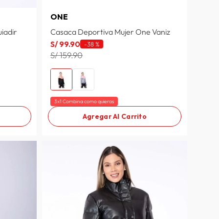
ONE
iadir
Casaca Deportiva Mujer One Vaniz
S/
99
.
90
-
38 %
S/ 159.90
3x1 Combina como quieras
Agregar Al Carrito