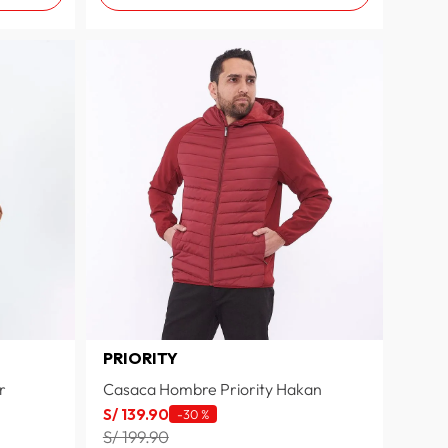
PRIORITY
r
Casaca Hombre Priority Hakan
S/
139
.
90
-
30 %
S/ 199.90