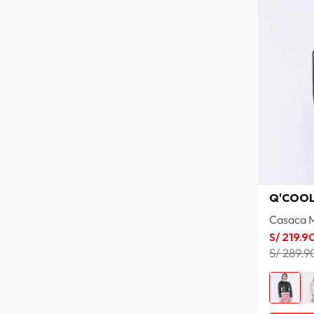
OCHRE/LAVANDER
OCEANIC
NUEZ
NEGRO N
NEGRO/IVORY
NAT BLACK
NARANJA
MOCHA
MELON
MELANGE/LIGHT BLUE/BLUE
MEDIUM BLUE
MARRON OSCURO
Q'COO
MARFIL
Casaca M
MALVA
S/
219
.
9
LIGHT BLUE
S/ 289.9
LIGHT BLUE/IVORY/LEMON
GREEN
LAVANDA
LAGUNA PROFUNDA