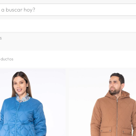
uscar hoy?
ÁS BUSCADOS
s
s
as mujer
as hombre
oductos
s
a