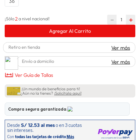
36
spiderman
10
.
2
－
＋
¡Sólo
a nivel nacional!
Agregar Al Carrito
Retiro en tienda
Ver más
Envío a domicilio
Ver más
Ver Guía de Tallas
¡Un mundo de beneficios para ti!
¿Aún no la tienes?
¡Solicítala aquí!
Compra segura garantizada: