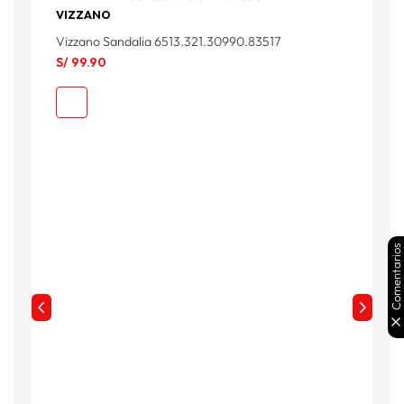
VIZZANO
B
Vizzano Sandalia 6513.321.30990.83517
B
S/
99
.
90
S
Comentarios