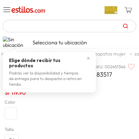
TÉRMINOS MÁS BUSCADOS
Selecciona tu ubicación
celulares
1
.
calzado y zapatillas
zapatos
zapatos mujer
sa
✕
zapatillas mujer
2
.
Elige dónde recibir tus
productos
SKU
:
002451346
MODARE
zapatillas hombre
3
.
Modare Sandalia 7109.483.21736.83517
Podrás ver la disponibilidad y tiempos
de entrega para tu despacho o retiro en
moda
4
.
tienda.
zapatillas
S/
119
.
90
5
.
Color
tv
6
.
laptop
7
.
terrex
8
.
Talla
lavadora
9
.