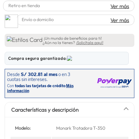
Retiro en tienda
Ver más
lavadora
10
.
Envío a domicilio
Ver más
¡Un mundo de beneficios para ti!
¿Aún no la tienes?
¡Solicítala aquí!
Compra segura garantizada:
Características y descripción
Modelo:
Monark Trotadora T-350