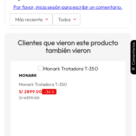
Por favor, inicia sesión para escribir un comentario.
Más reciente
Todos
Clientes que vieron este producto
Comentarios
también vieron
MONARK
Monark Trotadora T-350
T
S/
2899
.
00
-
34 %
S
S/ 4399.00
S