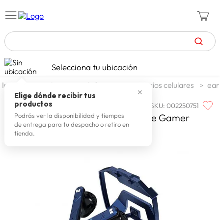
TÉRMINOS MÁS BUSCADOS
Selecciona tu ubicación
celulares
1
.
tecnologia
telefonia
accesorios celulares
ear
✕
zapatillas mujer
2
.
Elige dónde recibir tus
productos
SKU
:
002250751
MONSTER
zapatillas hombre
3
.
Monster Auidifonos Tws Xkt09 Blue Gamer
Podrás ver la disponibilidad y tiempos
de entrega para tu despacho o retiro en
moda
4
.
tienda.
zapatillas
5
.
tv
6
.
laptop
7
.
terrex
8
.
lavadora
9
.