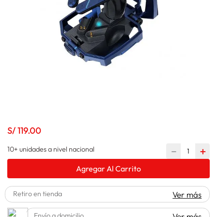
spiderman
10
.
S/
119
.
00
10+ unidades a nivel nacional
－
＋
Agregar Al Carrito
Retiro en tienda
Ver más
Envío a domicilio
Ver más