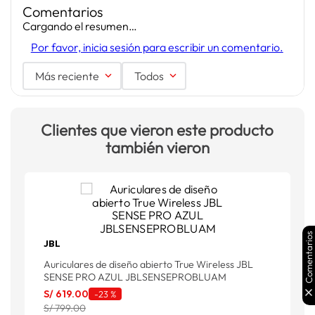
Comentarios
Cargando el resumen…
Por favor, inicia sesión para escribir un comentario.
Más reciente
Todos
Clientes que vieron este producto
también vieron
Comentarios
JBL
Auriculares de diseño abierto True Wireless JBL
A
SENSE PRO AZUL JBLSENSEPROBLUAM
S/
619
.
00
S
-
23 %
S/ 799.00
S