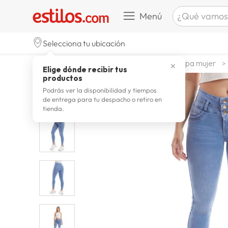
¿Qué vamos a b
Menú
TÉRMINOS M
Selecciona tu ubicación
zapatill
1
.
moda y accesorios
mujer
ropa mujer
✕
Elige dónde recibir tus
celulare
2
.
productos
zapatill
3
.
Podrás ver la disponibilidad y tiempos
de entrega para tu despacho o retiro en
moda
4
.
tienda.
zapatilla
5
.
tv
6
.
laptop
7
.
terrex
8
.
spider
9
.
lavador
10
.