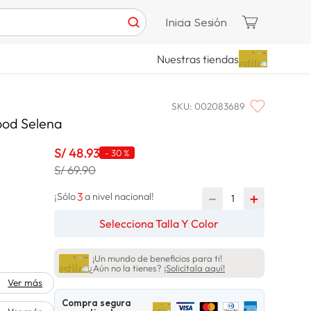
Inicia Sesión
Nuestras tiendas
SKU
:
002083689
ood Selena
S/
48
.
93
-
30 %
S/ 69.90
3
－
＋
¡Sólo
a nivel nacional!
Selecciona Talla Y Color
¡Un mundo de beneficios para ti!
¿Aún no la tienes?
¡Solicítala aquí!
Ver más
Compra segura