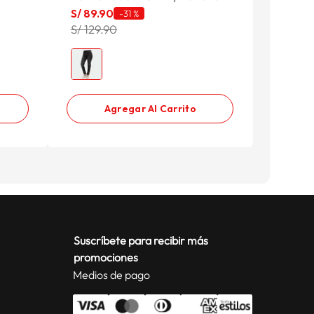
S/
89
.
90
-
31 %
S/ 129.90
Agregar Al Carrito
Suscríbete para recibir más
promociones
Medios de pago