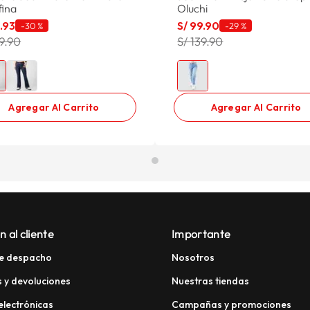
fina
Oluchi
1
.
93
S/
99
.
90
-
30 %
-
29 %
59.90
S/ 139.90
Agregar Al Carrito
Agregar Al Carrito
n al cliente
Importante
e despacho
Nosotros
 y devoluciones
Nuestras tiendas
electrónicas
Campañas y promociones