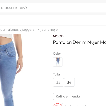
uscar hoy?
ÁS BUSCADOS
as mujer
pantalones y joggers
jeans mujer
s
MOOD
as hombre
Pantalon Denim Mujer M
Color
s
Talla
32
34
man
Retiro en tienda
a