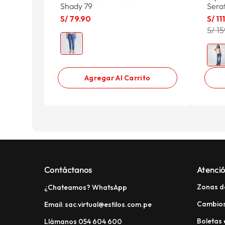
Shady 79
Sera
S/
79
.
90
S/
11
S/ 1
Agregar Al Carrito
Contáctanos
Atenció
Zonas d
¿Chateamos? WhatsApp
Cambios
Email: sac.virtual@estilos.com.pe
Boletas 
Llámanos 054 604 600