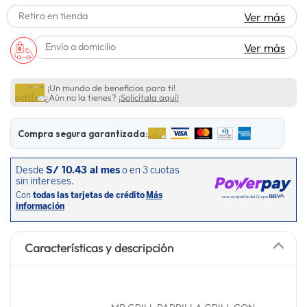
lavadora
Retiro en tienda
Ver más
10
.
Envío a domicilio
Ver más
¡Un mundo de beneficios para ti!
¿Aún no la tienes?
¡Solicítala aquí!
Compra segura garantizada:
Características y descripción