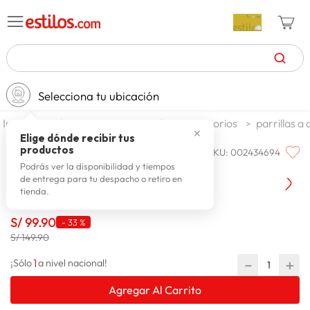
TÉRMINOS MÁS BUSCADOS
Selecciona tu ubicación
zapatillas mujer
1
.
jardin y terraza
parrillas y accesorios
parrillas a
celulares
2
.
✕
Elige dónde recibir tus
productos
SKU
:
002434694
MR GRILL
zapatillas hombre
3
.
Mr Grill Parrilla Grill Con Madera
Podrás ver la disponibilidad y tiempos
de entrega para tu despacho o retiro en
moda
4
.
tienda.
zapatillas
5
.
S/
99
.
90
-
33 %
tv
6
.
S/ 149.90
laptop
7
.
1
－
＋
¡Sólo
a nivel nacional!
terrex
8
.
Agregar Al Carrito
spiderman
9
.