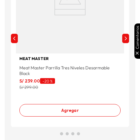
Comentarios
MEAT MASTER
Meat Master Parrilla Tres Niveles Desarmable
M
Black
S
S/
239
.
00
-
20 %
S
S/ 299.00
Agregar