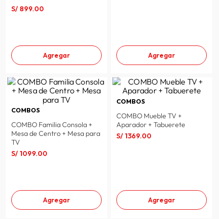
S/
899
.
00
spiderman
10
.
Agregar
Agregar
COMBOS
COMBOS
COMBO Mueble TV +
COMBO Familia Consola +
Aparador + Tabuerete
Mesa de Centro + Mesa para
S/
1369
.
00
TV
S/
1099
.
00
Agregar
Agregar