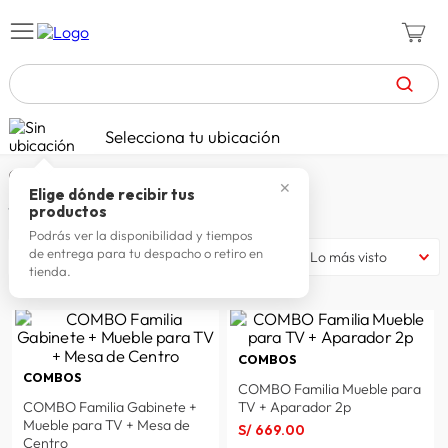
TÉRMINOS MÁS BUSCADOS
Selecciona tu ubicación
muebles y organizacion
muebles
sala
mueble
celulares
1
.
COMBOS MUEBLES DE TV
✕
zapatillas mujer
2
.
Elige dónde recibir tus
4
productos
productos
zapatillas hombre
3
.
Podrás ver la disponibilidad y tiempos
de entrega para tu despacho o retiro en
filtrar
Lo más visto
moda
4
.
tienda.
zapatillas
5
.
tv
6
.
COMBOS
laptop
7
.
COMBOS
COMBO Familia Mueble para
terrex
8
.
COMBO Familia Gabinete +
TV + Aparador 2p
Mueble para TV + Mesa de
S/
669
.
00
lavadora
9
.
Centro