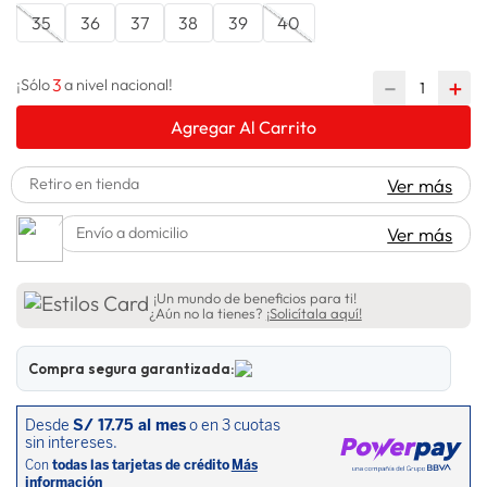
35
36
37
38
39
40
spiderman
10
.
3
－
＋
¡Sólo
a nivel nacional!
Agregar Al Carrito
Retiro en tienda
Ver más
Envío a domicilio
Ver más
¡Un mundo de beneficios para ti!
¿Aún no la tienes?
¡Solicítala aquí!
Compra segura garantizada: