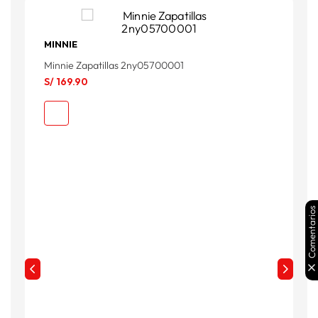
MINNIE
Minnie Zapatillas 2ny05700001
Z
S/
169
.
90
S
S
Comentarios