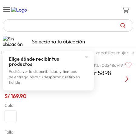
TÉRMINOS MÁS BUSCADOS
Selecciona tu ubicación
celulares
1
.
calzado y zapatillas
zapatillas
zapatillas mujer
✕
zapatillas mujer
2
.
Elige dónde recibir tus
productos
SKU
:
002486749
NORTH STAR
zapatillas hombre
3
.
North Star Zapatilla Track Sprinter 5898
Podrás ver la disponibilidad y tiempos
de entrega para tu despacho o retiro en
moda
4
.
tienda.
zapatillas
5
.
S/
169
.
90
tv
6
.
Color
laptop
7
.
terrex
8
.
lavadora
Talla
9
.