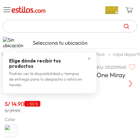
TÉRMINOS MÁS BUSCADOS
Selecciona tu ubicación
celulares
1
.
deportes y aire libre
ropa deportiva
ropa deport
✕
zapatillas mujer
2
.
Elige dónde recibir tus
productos
SKU
:
002219540
ONE
zapatillas hombre
3
.
Medias Deportivas Tripack Mujer One Miray
Podrás ver la disponibilidad y tiempos
de entrega para tu despacho o retiro en
moda
4
.
tienda.
zapatillas
5
.
tv
S/
14
.
90
6
.
-
50 %
S/ 29.90
laptop
7
.
Color
terrex
8
.
lavadora
9
.