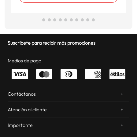
Suscríbete para recibir más promociones
Medios de pago
Contáctanos
+
¿Chateamos? Whatsapp
atentos a tus consultas
Atención al cliente
+
Email: sac.virtual@estilos.com.pe
Zonas de despacho
sac.virtual@estilos.com.pe
Importante
+
Cambios y devoluciones
Nosotros
Llámanos al 054 604 600