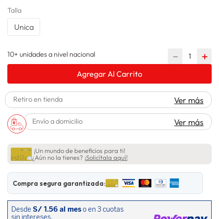
Talla
spiderman
10
.
Unica
10+ unidades a nivel nacional
－
＋
Agregar Al Carrito
Retiro en tienda
Ver más
Envío a domicilio
Ver más
¡Un mundo de beneficios para ti!
¿Aún no la tienes?
¡Solicítala aquí!
Compra segura garantizada: