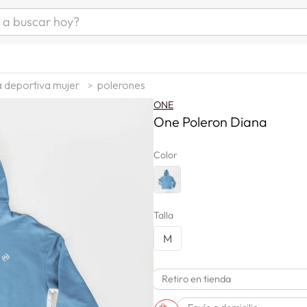
uscar hoy?
ÁS BUSCADOS
s
 deportiva mujer
polerones
as mujer
ONE
as hombre
One Poleron Diana
Color
s
Talla
M
Retiro en tienda
a