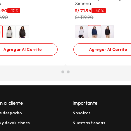
a
Ximena
9
.
90
S/
71
.
94
-
17 %
-
40 %
9.90
S/ 119.90
Agregar Al Carrito
Agregar Al Carrito
n al cliente
Importante
e despacho
Nosotros
 y devoluciones
Nuestras tiendas