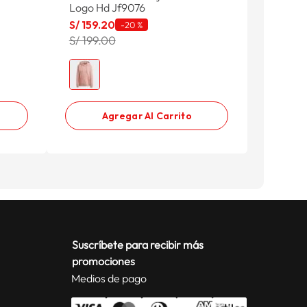
Logo Hd Jf9076
Logo Hd
S/
159
.
20
S/
159
.
-
20 %
S/ 199.00
S/ 199.
Agregar Al Carrito
Suscríbete para recibir más
promociones
Medios de pago