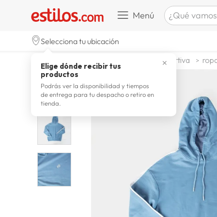
¿Qué vamos a b
Menú
TÉRMINOS M
Selecciona tu ubicación
celulare
1
.
deportes y aire libre
ropa deportiva
ropa
✕
Elige dónde recibir tus
zapatill
2
.
productos
zapatill
3
.
Podrás ver la disponibilidad y tiempos
de entrega para tu despacho o retiro en
moda
4
.
tienda.
zapatilla
5
.
tv
6
.
laptop
7
.
terrex
8
.
cocina
9
.
lavador
10
.