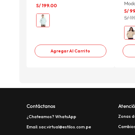
Mod
S/
199
.
00
S/
9
S/ 11
Agregar Al Carrito
Contáctanos
Atenció
Zonas d
¿Chateamos? WhatsApp
Cambios
Email: sac.virtual@estilos.com.pe