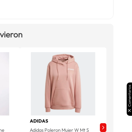
 vieron
Comentarios
ADIDAS
ADIDA
One
Adidas Poleron Mujer W Mt S
Adidas 