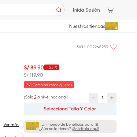
Inicia Sesión
Nuestras tiendas
SKU
:
002268253
S/
89
.
90
-
25 %
S/ 119.90
3x1 Combina como quieras
2
－
＋
¡Sólo
a nivel nacional!
Selecciona Talla Y Color
¡Un mundo de beneficios para ti!
Ver más
¿Aún no la tienes?
¡Solicítala aquí!