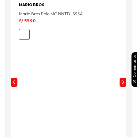
MARIO BROS
Mario Bros Polo MC NNTD-595A
S/
59
.
90
Comentarios
A
S
S