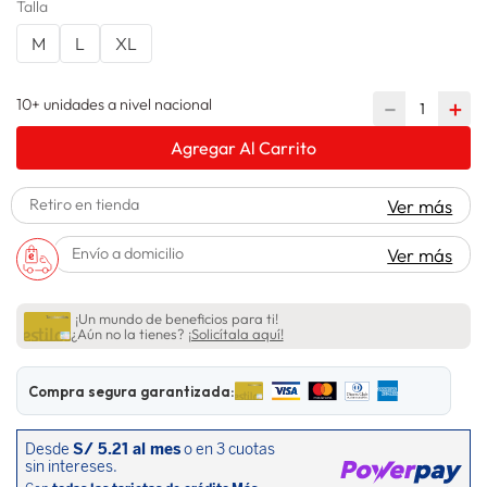
Talla
spiderman
10
.
M
L
XL
10+ unidades a nivel nacional
－
＋
Agregar Al Carrito
Retiro en tienda
Ver más
Envío a domicilio
Ver más
¡Un mundo de beneficios para ti!
¿Aún no la tienes?
¡Solicítala aquí!
Compra segura garantizada: