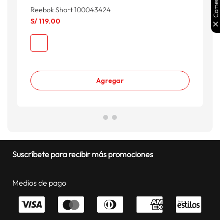
Reebok Short 100043424
A
S/
119
.
00
S
S
Agregar
Suscríbete para recibir más promociones
Medios de pago