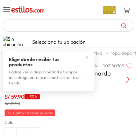
TÉRMINOS MÁS BUSCADOS
Selecciona tu ubicación
zapatillas mujer
1
.
deportes y aire libre
ropa deportiva
ropa deport
✕
celulares
2
.
Elige dónde recibir tus
productos
SKU
:
002180303
ONE
zapatillas hombre
3
.
Short Deportivo Hombre One Bernardo
Podrás ver la disponibilidad y tiempos
de entrega para tu despacho o retiro en
moda
4
.
tienda.
zapatillas
5
.
S/
59
.
90
-
33 %
tv
6
.
S/ 89.90
laptop
7
.
3x1 Combina como quieras
Color
terrex
8
.
spiderman
9
.