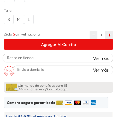
lavadora
10
.
Talla
S
M
L
6
－
＋
¡Sólo
a nivel nacional!
Agregar Al Carrito
Retiro en tienda
Ver más
Envío a domicilio
Ver más
¡Un mundo de beneficios para ti!
¿Aún no la tienes?
¡Solicítala aquí!
Compra segura garantizada: