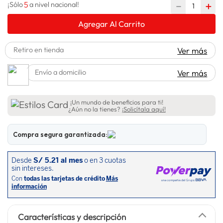
5
－
＋
¡Sólo
a nivel nacional!
lavadora
10
.
Agregar Al Carrito
Retiro en tienda
Ver más
Envío a domicilio
Ver más
¡Un mundo de beneficios para ti!
¿Aún no la tienes?
¡Solicítala aquí!
Compra segura garantizada:
Características y descripción