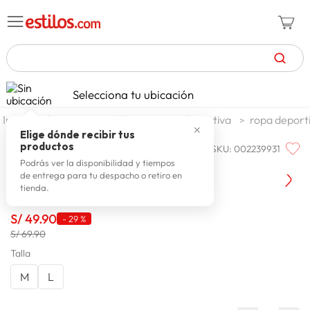
TÉRMINOS MÁS BUSCADOS
Selecciona tu ubicación
zapatillas mujer
1
.
deportes y aire libre
ropa deportiva
ropa deport
✕
celulares
2
.
Elige dónde recibir tus
productos
SKU
:
002239931
ONE
zapatillas hombre
3
.
One Short Francesca
Podrás ver la disponibilidad y tiempos
de entrega para tu despacho o retiro en
moda
4
.
tienda.
zapatillas
5
.
S/
49
.
90
-
29 %
tv
6
.
S/ 69.90
terrex
Talla
7
.
M
L
laptop
8
.
spiderman
9
.