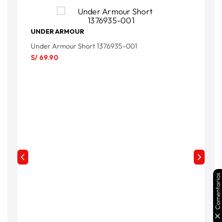
UNDER ARMOUR
Under Armour Short 1376935-001
O
S/
69
.
90
S
S
Comentarios