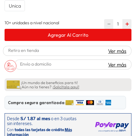
Unica
spiderman
10
.
10+ unidades a nivel nacional
－
＋
Agregar Al Carrito
Retiro en tienda
Ver más
Envío a domicilio
Ver más
¡Un mundo de beneficios para ti!
¿Aún no la tienes?
¡Solicítala aquí!
Compra segura garantizada: