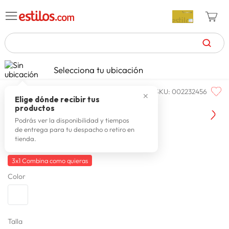
TÉRMINOS MÁS BUSCADOS
Selecciona tu ubicación
moda y accesorios
mujer
accesorios mujer
j
celulares
1
.
SKU
:
002232456
ONE STEP
✕
zapatillas mujer
2
.
Elige dónde recibir tus
Aretes Mujer One Step Carla
productos
zapatillas hombre
3
.
Podrás ver la disponibilidad y tiempos
de entrega para tu despacho o retiro en
moda
4
.
tienda.
S/
17
.
90
zapatillas
5
.
3x1 Combina como quieras
tv
6
.
Color
laptop
7
.
terrex
8
.
Talla
lavadora
9
.