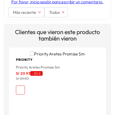
Por favor, inicia sesión para escribir un comentario.
Más reciente
Todos
Clientes que vieron este producto
también vieron
PRIORITY
Priority Aretes Promise Sm
P
S/
20
.
93
S
-
30 %
S/ 29.90
S