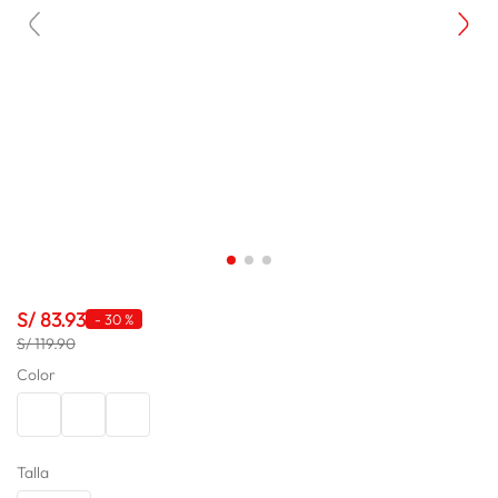
spiderman
10
.
S/
83
.
93
-
30 %
S/ 119.90
Color
Talla