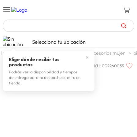
TÉRMINOS MÁS BUSCADOS
Selecciona tu ubicación
celulares
1
.
moda y accesorios
mujer
accesorios mujer
b
✕
zapatillas mujer
2
.
Elige dónde recibir tus
productos
SKU
:
002260033
ONE STEP
zapatillas hombre
3
.
Cartera Mujer One Step Alondra
Podrás ver la disponibilidad y tiempos
de entrega para tu despacho o retiro en
moda
4
.
tienda.
zapatillas
5
.
tv
6
.
laptop
7
.
terrex
8
.
lavadora
9
.