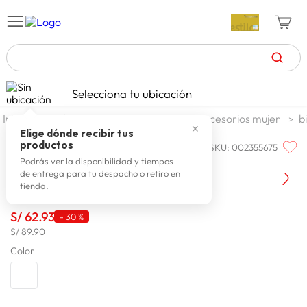
TÉRMINOS MÁS BUSCADOS
Selecciona tu ubicación
celulares
1
.
moda y accesorios
mujer
accesorios mujer
b
✕
zapatillas mujer
2
.
Elige dónde recibir tus
productos
SKU
:
002355675
ONE STEP
zapatillas hombre
3
.
One Step Cartera Camila Sm
Podrás ver la disponibilidad y tiempos
de entrega para tu despacho o retiro en
moda
4
.
tienda.
zapatillas
5
.
S/
62
.
93
-
30 %
tv
6
.
S/ 89.90
laptop
Color
7
.
terrex
8
.
lavadora
9
.