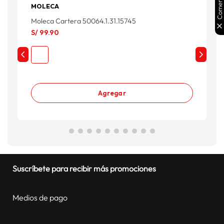
Comentarios
MOLECA
Q
Moleca Cartera 50064.1.31.15745
S
S/
99
.
90
S
Agregar
Suscríbete para recibir más promociones
Medios de pago