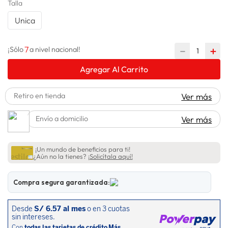
Talla
spiderman
10
.
Unica
7
－
＋
¡Sólo
a nivel nacional!
Agregar Al Carrito
Retiro en tienda
Ver más
Envío a domicilio
Ver más
¡Un mundo de beneficios para ti!
¿Aún no la tienes?
¡Solicítala aquí!
Compra segura garantizada: