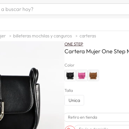
uscar hoy?
ÁS BUSCADOS
as mujer
jer
billeteras mochilas y canguros
carteras
s
ONE STEP
as hombre
Cartera Mujer One Step 
Color
s
Talla
Unica
man
Retiro en tienda
a