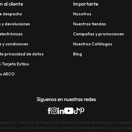
n al cliente
Importante
e despacho
Nosotros
 y devoluciones
Nuestras tiendas
electrónicas
Campañas y promociones
 y condiciones
Nuestros Catálogos
 de privacidad de datos
Blog
 Tarjeta Estilos
os ARCO
Síguenos en nuestras redes
istral N.° 11006714 del Registro de Personas Jurídicas de Arequipa, es responsab
os requisitos, políticas, evaluaciones y demás condiciones aplicables, según corre