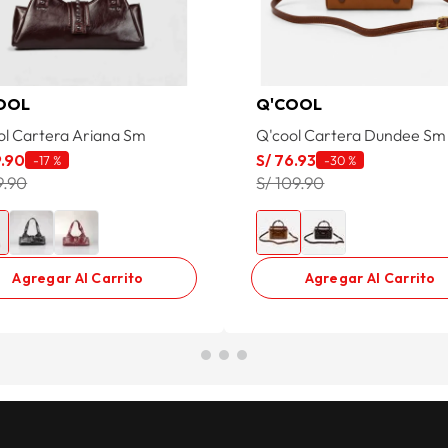
OOL
Q'COOL
ol Cartera Ariana Sm
Q'cool Cartera Dundee Sm
9
.
90
S/
76
.
93
-
17 %
-
30 %
9.90
S/ 109.90
Agregar Al Carrito
Agregar Al Carrito