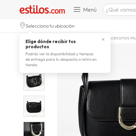
¿Qué vamos a b
Menú
TÉRMINOS M
Selecciona tu ubicación
zapatill
1
.
moda y accesorios
mujer
accesorios mu
✕
Elige dónde recibir tus
celulare
2
.
productos
zapatill
3
.
Podrás ver la disponibilidad y tiempos
de entrega para tu despacho o retiro en
moda
4
.
tienda.
zapatilla
5
.
tv
6
.
laptop
7
.
terrex
8
.
spider
9
.
lavador
10
.