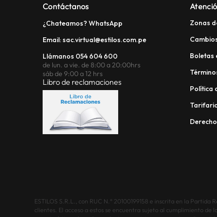
Contáctanos
Atenció
Zonas d
¿Chateamos? WhatsApp
Cambios
Email: sac.virtual@estilos.com.pe
Boletas 
Llámanos 054 604 600
de lun. a vie. de 8:00 a 20:00hrs
Términos
sáb de 9:00 a 12 hrs
Libro de reclamaciones
Política
Tarifario
Derech
ESTILOS S.R.L., con RUC N.° 20100199158 e inscrita en la Partida Reg
clientes. El acceso a estos se encuentra sujeto al cumplimiento de l