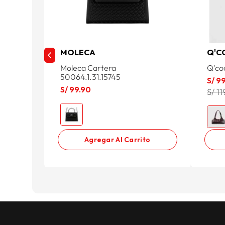
MOLECA
Q'C
Moleca Cartera
Q'co
50064.1.31.15745
S/
9
S/
99
.
90
S/ 11
Agregar Al Carrito