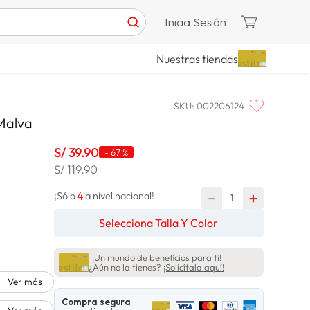
Inicia Sesión
Nuestras tiendas
SKU
:
002206124
Malva
S/
39
.
90
-
67 %
S/ 119.90
4
－
＋
¡Sólo
a nivel nacional!
Selecciona Talla Y Color
¡Un mundo de beneficios para ti!
¿Aún no la tienes?
¡Solicítala aquí!
Ver más
Compra segura