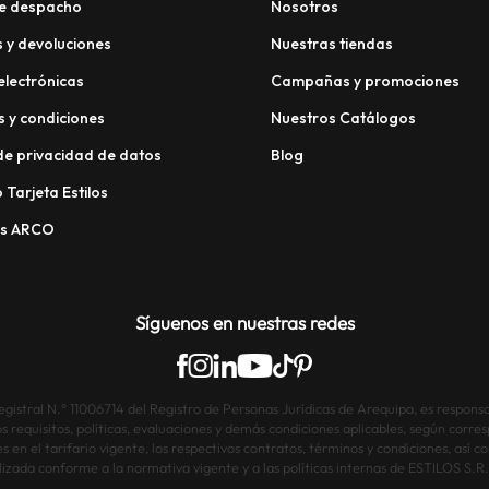
e despacho
Nosotros
 y devoluciones
Nuestras tiendas
electrónicas
Campañas y promociones
 y condiciones
Nuestros Catálogos
 de privacidad de datos
Blog
 Tarjeta Estilos
os ARCO
Síguenos en nuestras redes
istral N.° 11006714 del Registro de Personas Jurídicas de Arequipa, es responsab
os requisitos, políticas, evaluaciones y demás condiciones aplicables, según corre
s en el tarifario vigente, los respectivos contratos, términos y condiciones, así
lizada conforme a la normativa vigente y a las políticas internas de ESTILOS S.R.