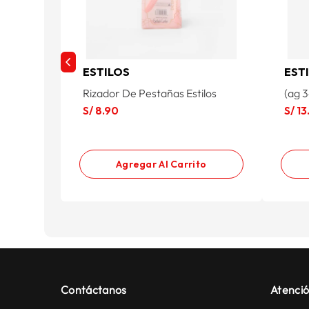
ESTILOS
EST
Rizador De Pestañas Estilos
(ag 
S/
8
.
90
S/
13
Agregar Al Carrito
Contáctanos
Atenció