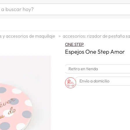
uscar hoy?
ÁS BUSCADOS
s
 y accesorios de maquillaje
accesorios: rizador de pestaña sa
as mujer
ONE STEP
as hombre
Espejos One Step Amor
Retiro en tienda
s
Envío a domicilio
a
man