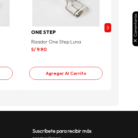
Comentarios
ONE STEP
ONE S
Rizador One Step Luna
Rizador
S/
9
.
90
S/
9
.
90
Agregar Al Carrito
Suscríbete para recibir más