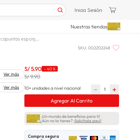
Inicia Sesión
Nuestras tiendas
capuntas esponj...
SKU
:
002202248
S/
5
.
90
-
40 %
Ver más
S/ 9.90
Ver más
10+ unidades a nivel nacional
－
＋
Agregar Al Carrito
¡Un mundo de beneficios para ti!
¿Aún no la tienes?
¡Solicítala aquí!
Compra segura