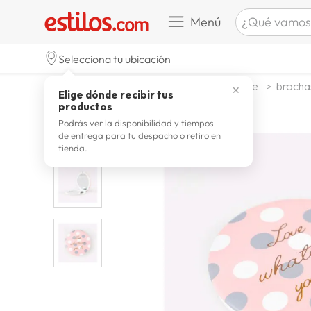
¿Qué vamos a b
Menú
TÉRMINOS M
Selecciona tu ubicación
celulare
1
.
belleza higiene y salud
maquillaje
brochas
✕
Elige dónde recibir tus
zapatill
2
.
productos
zapatill
3
.
Podrás ver la disponibilidad y tiempos
de entrega para tu despacho o retiro en
moda
4
.
tienda.
zapatilla
5
.
tv
6
.
laptop
7
.
terrex
8
.
lavador
9
.
spider
10
.