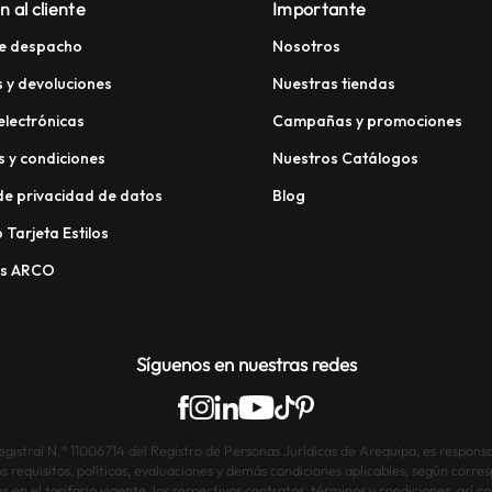
n al cliente
Importante
e despacho
Nosotros
 y devoluciones
Nuestras tiendas
electrónicas
Campañas y promociones
 y condiciones
Nuestros Catálogos
 de privacidad de datos
Blog
 Tarjeta Estilos
os ARCO
Síguenos en nuestras redes
istral N.° 11006714 del Registro de Personas Jurídicas de Arequipa, es responsab
os requisitos, políticas, evaluaciones y demás condiciones aplicables, según corre
s en el tarifario vigente, los respectivos contratos, términos y condiciones, así