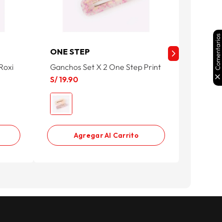
Comentarios
ONE STEP
ONE S
Roxi
Ganchos Set X 2 One Step Print
Ganchos
S/
19
.
90
S/
19
.
9
Agregar Al Carrito