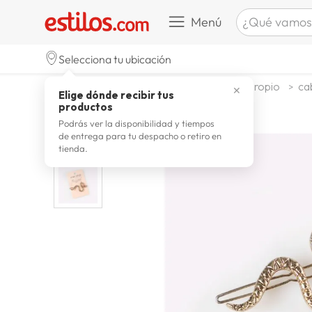
¿Qué vamos a b
Menú
TÉRMINOS M
Selecciona tu ubicación
celulare
1
.
textil
accesorios
bijouteria propio
cab
✕
Elige dónde recibir tus
zapatill
2
.
productos
zapatill
3
.
Podrás ver la disponibilidad y tiempos
de entrega para tu despacho o retiro en
moda
4
.
tienda.
zapatilla
5
.
tv
6
.
laptop
7
.
terrex
8
.
cocina
9
.
lavador
10
.