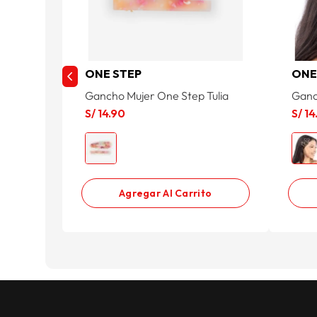
ONE STEP
ONE
Gancho Mujer One Step Tulia
Ganc
S/
14
.
90
S/
14
Agregar Al Carrito