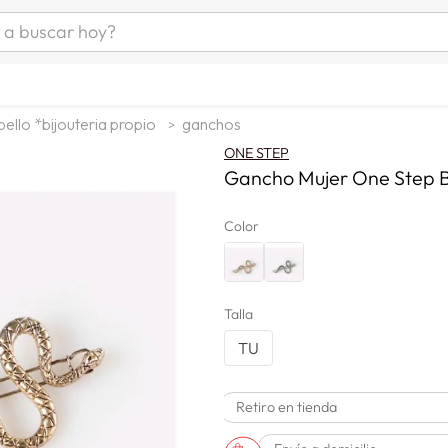
uscar hoy?
ÁS BUSCADOS
s
ello *bijouteria propio
ganchos
as mujer
ONE STEP
as hombre
Gancho Mujer One Step 
Color
s
Talla
TU
Retiro en tienda
a