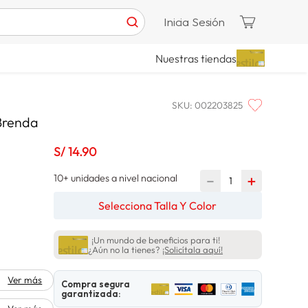
Inicia Sesión
Nuestras tiendas
SKU
:
002203825
Brenda
S/
14
.
90
10+ unidades a nivel nacional
－
＋
Selecciona Talla Y Color
¡Un mundo de beneficios para ti!
¿Aún no la tienes?
¡Solicítala aquí!
Ver más
Compra segura
garantizada: