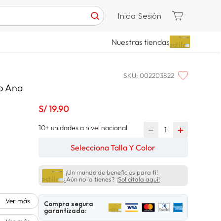
Inicia Sesión
Nuestras tiendas
SKU
:
002203822
p Ana
S/
19
.
90
10+ unidades a nivel nacional
－
＋
Selecciona Talla Y Color
¡Un mundo de beneficios para ti!
¿Aún no la tienes?
¡Solicítala aquí!
Ver más
Compra segura
garantizada: