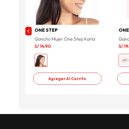
ONE STEP
ONE
Gancho Mujer One Step Karla
Ganc
S/
14
.
90
S/
19
Agregar Al Carrito