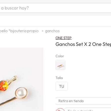
uscar hoy?
ÁS BUSCADOS
s
ello *bijouteria propio
ganchos
as mujer
ONE STEP
as hombre
Ganchos Set X 2 One Ste
Color
s
Talla
TU
Retiro en tienda
a