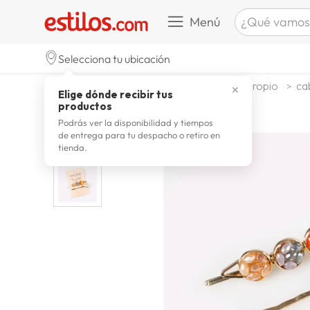
¿Qué vamos a b
Menú
TÉRMINOS M
Selecciona tu ubicación
celulare
1
.
textil
accesorios
bijouteria propio
cab
✕
Elige dónde recibir tus
zapatill
2
.
productos
zapatill
3
.
Podrás ver la disponibilidad y tiempos
de entrega para tu despacho o retiro en
moda
4
.
tienda.
zapatilla
5
.
tv
6
.
laptop
7
.
terrex
8
.
cocina
9
.
lavador
10
.