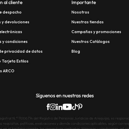
n al cliente
Importante
e despacho
Nosotros
 y devoluciones
Nuestras tiendas
electrónicas
Campañas y promociones
 y condiciones
Nuestros Catálogos
 de privacidad de datos
Blog
 Tarjeta Estilos
os ARCO
Síguenos en nuestras redes
istral N.° 11006714 del Registro de Personas Jurídicas de Arequipa, es responsab
os requisitos, políticas, evaluaciones y demás condiciones aplicables, según corre
s en el tarifario vigente, los respectivos contratos, términos y condiciones, así