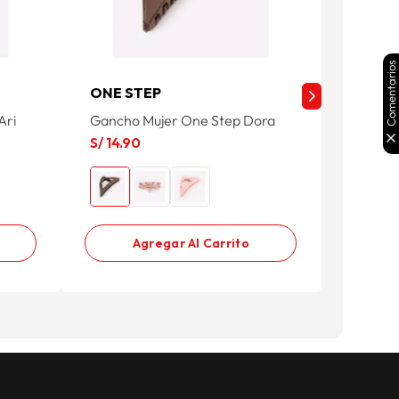
Comentarios
ONE STEP
ONE S
Ari
Gancho Mujer One Step Dora
Ganchos
S/
14
.
90
S/
19
.
9
Agregar Al Carrito