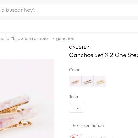
uscar hoy?
ÁS BUSCADOS
s
ello *bijouteria propio
ganchos
as mujer
ONE STEP
as hombre
Ganchos Set X 2 One Ste
Color
s
Talla
TU
Retiro en tienda
a