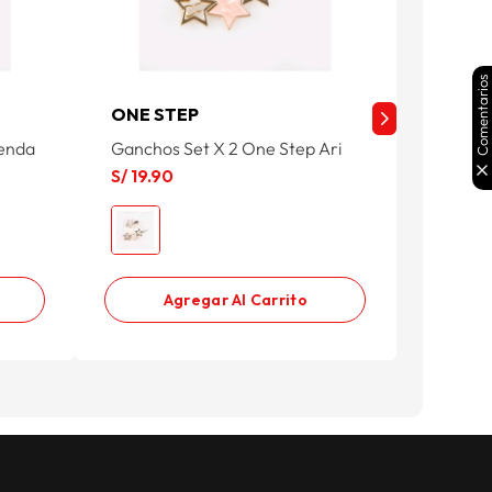
Comentarios
ONE STEP
ONE S
renda
Ganchos Set X 2 One Step Ari
Ganchos
Marmol
S/
19
.
90
S/
19
.
9
Agregar Al Carrito