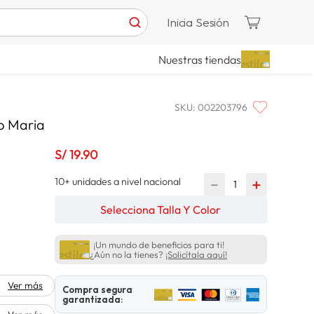
Inicia Sesión
Nuestras tiendas
SKU
:
002203796
p Maria
S/
19
.
90
10+ unidades a nivel nacional
－
＋
Selecciona Talla Y Color
¡Un mundo de beneficios para ti!
¿Aún no la tienes?
¡Solicítala aquí!
Ver más
Compra segura
garantizada: