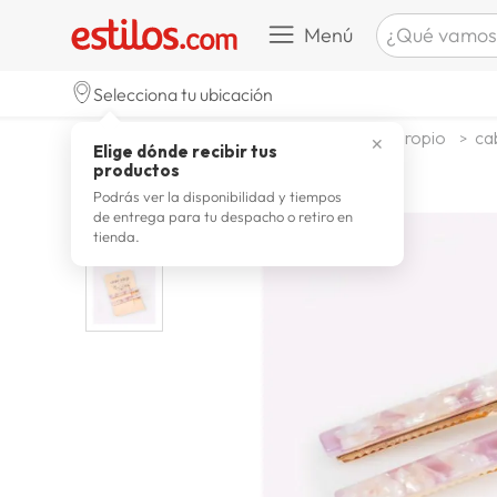
¿Qué vamos a b
Menú
TÉRMINOS M
Selecciona tu ubicación
celulare
1
.
textil
accesorios
bijouteria propio
cab
✕
Elige dónde recibir tus
zapatill
2
.
productos
zapatill
3
.
Podrás ver la disponibilidad y tiempos
de entrega para tu despacho o retiro en
moda
4
.
tienda.
zapatilla
5
.
tv
6
.
laptop
7
.
terrex
8
.
cocina
9
.
lavador
10
.