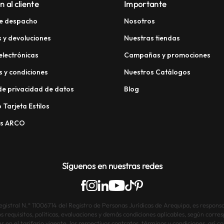
n al cliente
Importante
e despacho
Nosotros
 y devoluciones
Nuestras tiendas
electrónicas
Campañas y promociones
 y condiciones
Nuestros Catálogos
 de privacidad de datos
Blog
 Tarjeta Estilos
os ARCO
Síguenos en nuestras redes
istral N.° 11006714 del Registro de Personas Jurídicas de Arequipa, es responsab
os requisitos, políticas, evaluaciones y demás condiciones aplicables, según corre
s en el tarifario vigente, los respectivos contratos, términos y condiciones, así