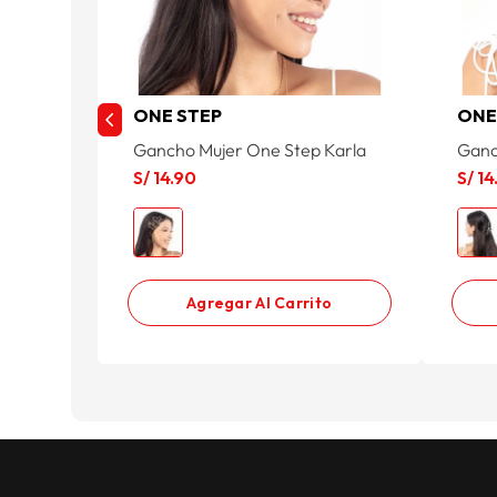
ONE STEP
ONE
Gancho Mujer One Step Karla
Ganc
S/
14
.
90
S/
14
Agregar Al Carrito