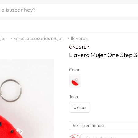
uscar hoy?
ÁS BUSCADOS
s
jer
otros accesorios mujer
llaveros
as mujer
ONE STEP
as hombre
Llavero Mujer One Step 
Color
s
Talla
Unica
Retiro en tienda
a