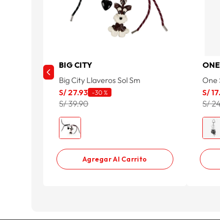
BIG CITY
ONE
Big City Llaveros Sol Sm
One 
S/
27
.
93
S/
17
-
30 %
S/ 39.90
S/ 2
Agregar Al Carrito