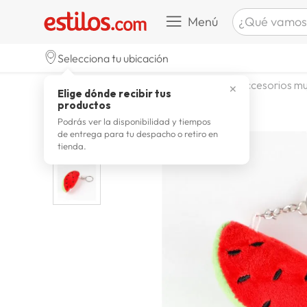
¿Qué vamos a b
Menú
TÉRMINOS M
Selecciona tu ubicación
celulare
1
.
moda y accesorios
mujer
accesorios mu
✕
Elige dónde recibir tus
zapatill
2
.
productos
zapatill
3
.
Podrás ver la disponibilidad y tiempos
de entrega para tu despacho o retiro en
moda
4
.
tienda.
zapatilla
5
.
tv
6
.
laptop
7
.
terrex
8
.
cocina
9
.
lavador
10
.