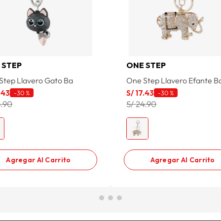
 STEP
ONE STEP
Step Llavero Gato Ba
One Step Llavero Efante B
.
43
S/
17
.
43
-
30 %
-
30 %
4.90
S/ 24.90
Agregar Al Carrito
Agregar Al Carrito