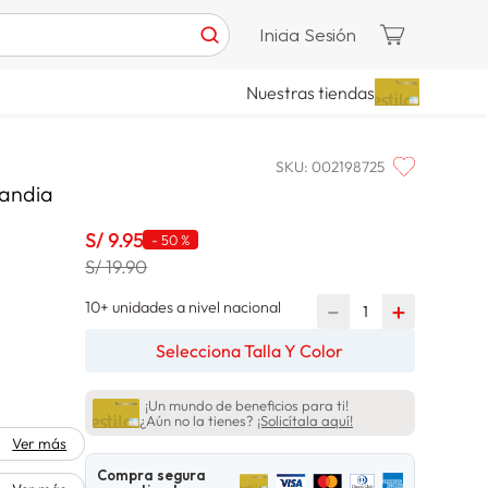
Inicia Sesión
Nuestras tiendas
SKU
:
002198725
Sandia
S/
9
.
95
-
50 %
S/ 19.90
10+ unidades a nivel nacional
－
＋
Selecciona Talla Y Color
¡Un mundo de beneficios para ti!
¿Aún no la tienes?
¡Solicítala aquí!
Ver más
Compra segura