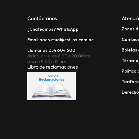
Contáctanos
Atenció
Zonas d
¿Chateamos? WhatsApp
Cambios
Email: sac.virtual@estilos.com.pe
Boletas 
Llámanos 054 604 600
de lun. a vie. de 8:00 a 20:00hrs
Términos
sáb de 9:00 a 12 hrs
Libro de reclamaciones
Política
Tarifario
Derech