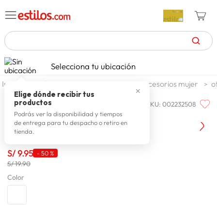
TÉRMINOS MÁS BUSCADOS
Selecciona tu ubicación
celulares
1
.
moda y accesorios
mujer
accesorios mujer
o
✕
zapatillas mujer
2
.
Elige dónde recibir tus
productos
SKU
:
002232508
ONE STEP
zapatillas hombre
3
.
Llavero Mujer One Step Alvin
Podrás ver la disponibilidad y tiempos
de entrega para tu despacho o retiro en
moda
4
.
tienda.
zapatillas
5
.
S/
9
.
95
-
50 %
tv
6
.
S/ 19.90
laptop
Color
7
.
terrex
8
.
lavadora
9
.