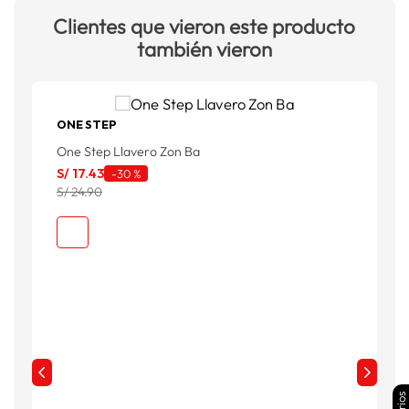
Clientes que vieron este producto
también vieron
ONE STEP
One Step Llavero Zon Ba
O
S/
17
.
43
-
30 %
S
S/ 24.90
S