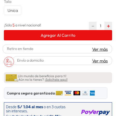
Talla
spiderman
10
.
Unica
5
－
＋
¡Sólo
a nivel nacional!
Agregar Al Carrito
Retiro en tienda
Ver más
Envío a domicilio
Ver más
¡Un mundo de beneficios para ti!
¿Aún no la tienes?
¡Solicítala aquí!
Compra segura garantizada: