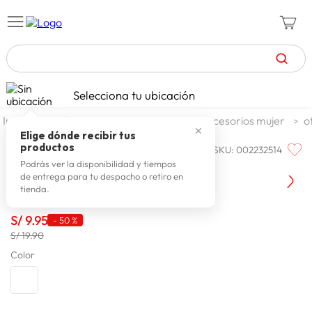
TÉRMINOS MÁS BUSCADOS
Selecciona tu ubicación
celulares
1
.
moda y accesorios
mujer
accesorios mujer
o
✕
zapatillas mujer
2
.
Elige dónde recibir tus
productos
SKU
:
002232514
ONE STEP
zapatillas hombre
3
.
Llavero Mujer One Step Koala
Podrás ver la disponibilidad y tiempos
de entrega para tu despacho o retiro en
moda
4
.
tienda.
zapatillas
5
.
S/
9
.
95
-
50 %
tv
6
.
S/ 19.90
laptop
Color
7
.
terrex
8
.
lavadora
9
.