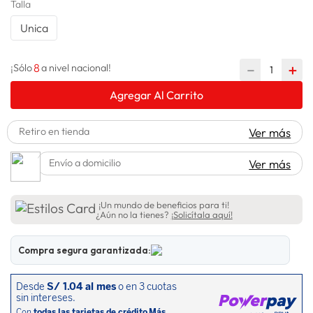
Talla
spiderman
10
.
Unica
8
－
＋
¡Sólo
a nivel nacional!
Agregar Al Carrito
Retiro en tienda
Ver más
Envío a domicilio
Ver más
¡Un mundo de beneficios para ti!
¿Aún no la tienes?
¡Solicítala aquí!
Compra segura garantizada: