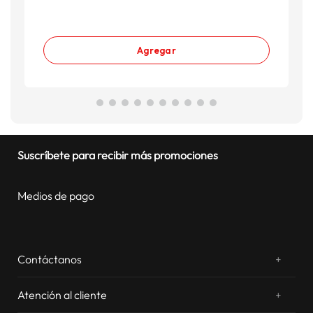
Agregar
Suscríbete para recibir más promociones
Medios de pago
Contáctanos
+
¿Chateamos? Whatsapp
atentos a tus consultas
Atención al cliente
+
Email: sac.virtual@estilos.com.pe