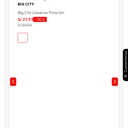
BIG CITY
B
Big City Llaveros Trina Sm
B
S/
27
.
93
S
-
30 %
S/ 39.90
S
Comentarios