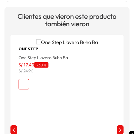
Clientes que vieron este producto
también vieron
ONE STEP
One Step Llavero Buho Ba
O
S/
17
.
43
S
-
30 %
S/ 24.90
S