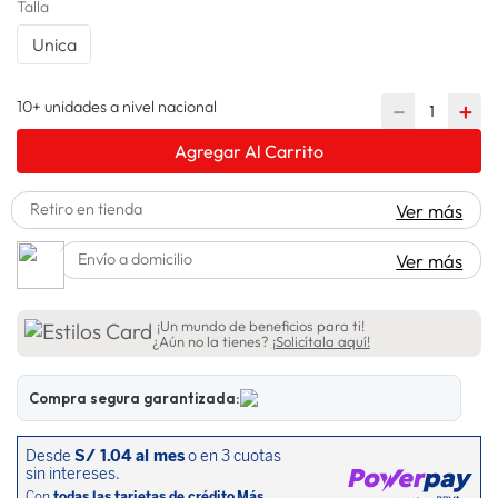
Talla
lavadora
10
.
Unica
10+ unidades a nivel nacional
－
＋
Agregar Al Carrito
Retiro en tienda
Ver más
Envío a domicilio
Ver más
¡Un mundo de beneficios para ti!
¿Aún no la tienes?
¡Solicítala aquí!
Compra segura garantizada: