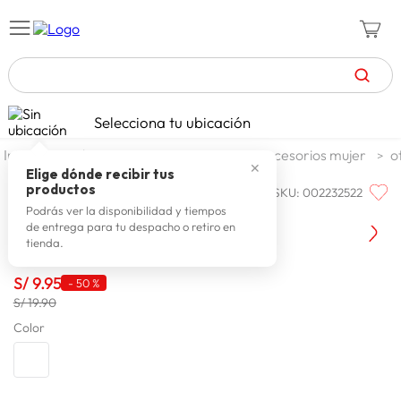
TÉRMINOS MÁS BUSCADOS
Selecciona tu ubicación
zapatillas mujer
1
.
moda y accesorios
mujer
accesorios mujer
o
✕
celulares
2
.
Elige dónde recibir tus
productos
SKU
:
002232522
ONE STEP
zapatillas hombre
3
.
Llavero Mujer One Step Tuxito
Podrás ver la disponibilidad y tiempos
de entrega para tu despacho o retiro en
moda
4
.
tienda.
zapatillas
5
.
S/
9
.
95
-
50 %
tv
6
.
S/ 19.90
laptop
Color
7
.
terrex
8
.
spiderman
9
.